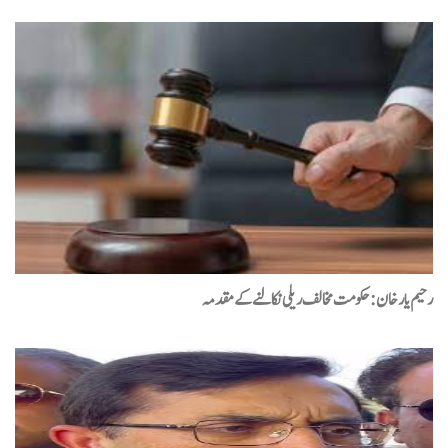
رحیم یارخان :حکومت مخالف ریلی نکالنے کے مقدمہ