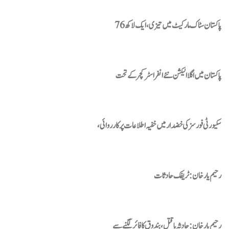
پاکستان سٹاک مارکیٹ میں تیزی، ایک لاکھ 76
پاکستان میں اگلا الیکشن نئے انفراسٹرکچر کے تحت
سکیورٹی فورسز کی خضدار میں خفیہ اطلاعات پرکارروائی،
رحیم یارخان : ٹریفک حادثات
رحیم یارخان : حادثہ یاقتل، بندوق کافائرلگنے سے