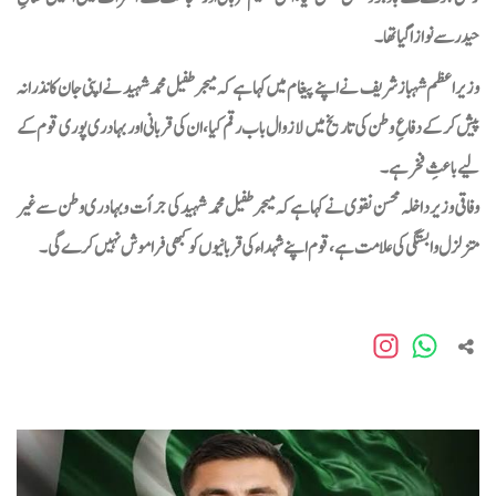
لیونل میسی کو چار بموں سے اڑانے کی دھمکی
حیدر سے نوازا گیاتھا۔
پاکستان ٹیسٹ اسکواڈ ویسٹ انڈیز سے انگلینڈ روانہ
وزیراعظم شہبازشریف نے اپنے پیغام میں کہاہے کہ میجر طفیل محمد شہید نےاپنی جان کا نذرانہ
ماسٹرز ہاکی ورلڈ کپ میں پاکستان ویٹرنز ٹیم کو پہلے میچ میں شکست
پیش کر کے دفاعِ وطن کی تاریخ میں لازوال باب رقم کیا،ان کی قربانی اور بہادری پوری قوم کے
بلوچستان اور کے پی میں فورسز کی کارروائیاں، 10 دہشتگرد
لیے باعثِ فخر ہے۔
ہلاک، 12 گرفتار، کیپٹن شہید
وفاقی وزیرداخلہ محسن نقوی نے کہاہے کہ میجر طفیل محمد شہید کی جرأت و بہادری وطن سے غیر
متزلزل وابستگی کی علامت ہے،قوم اپنے شہداء کی قربانیوں کو کبھی فراموش نہیں کرے گی۔
سرگودھا: بیوی نے مبینہ طور پر گلا دبا کر شوہر کو قتل کر دیا
رحیم یارخان :امتحان میں نا کامی اور گھریلو حالات کی وجہ
سےخودکشیاں ، ایک جاں بحق
رحیم یارخان :حکومت مخالف ریلی نکالنے کے مقدمہ میں پاکستان
تحریک انصاف کے 11 گرفتار کارکنوں کو عدالت کے رہا کرنے
کے احکامات
مجتبیٰ خامنہ ای کی صحت تشویشناک؟ ایرانی صدر بھی دوبدو ملاقات