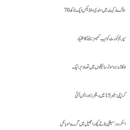
سٹاک مارکیٹ میں مندی، انڈیکس ایک لاکھ 70
سپریم کورٹ کو نیب کیسز سننے کا اختیار
اوکاڑہ : دو موٹر سائیکلوں میں تصادم. ایک
کراچی: ملیر 15 میں رینجرز اور ایس آئی
اسکردو: سیلفی بناتے کچورا جھیل میں گرے موبائل