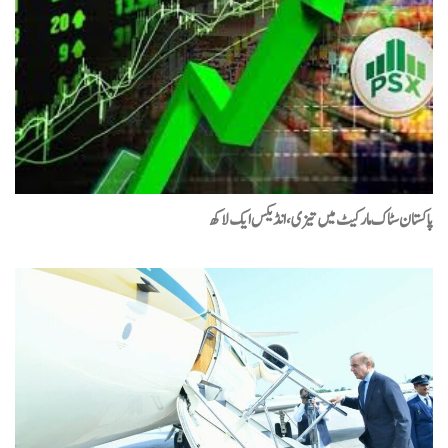
پاکستان سٹاک مارکیٹ میں تیزی، انڈیکس ایک لاکھ