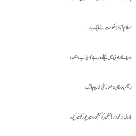
اسلام آباد : حکومت نے ایک بار
دریائے راوی میں نچلے درجے کا سیلاب، متعدد
رحیم یار خان : ممتاز علی خان چانگ
بلاول برخودار! کشمیر کو کشمور، میرپور کو میرپور