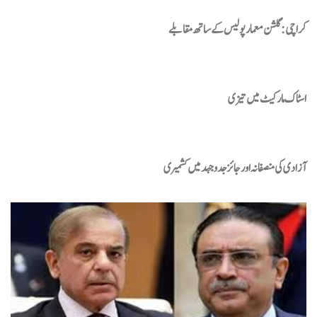
کراچی : گلشن معمار پولیس کے ساتھ مقابلے
اسٹاک مارکیٹ میں تیزی
آزادی کی منصفانہ اور جائز جدوجہد میں کشمیری