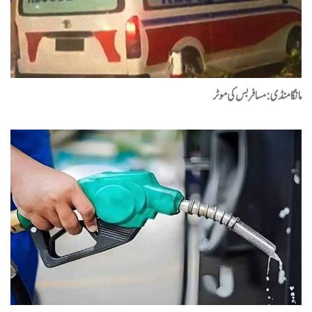
مانگا منڈی : مسافر بس کی موٹر