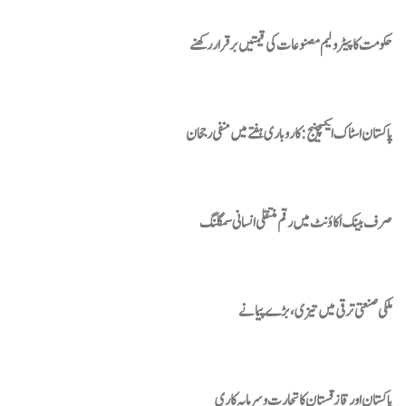
حکومت کا پیٹرولیم مصنوعات کی قیمتیں برقرار رکھنے
پاکستان اسٹاک ایکسچینج: کاروباری ہفتے میں منفی رجحان
صرف بینک اکاؤنٹ میں رقم منتقلی انسانی سمگلنگ
ملکی صنعتی ترقی میں تیزی ، بڑے پیمانے
پاکستان اور قازقستان کا تجارت و سرمایہ کاری