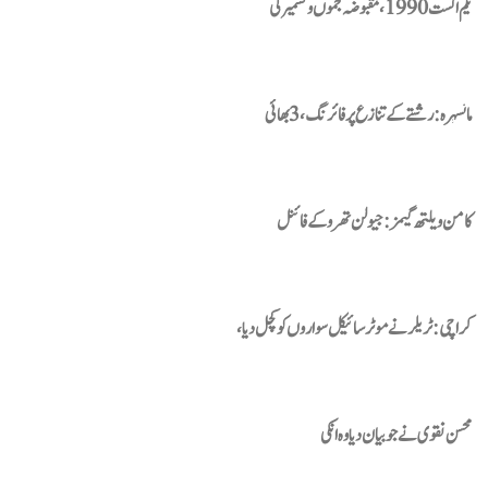
یکم اگست 1990، مقبوضہ جموں و کشمیر کی
مانسہرہ: رشتے کے تنازع پر فائرنگ، 3 بھائی
کامن ویلتھ گیمز : جیولن تھرو کے فائنل
کراچی: ٹریلر نے موٹرسائیکل سواروں کو کچل دیا،
محسن نقوی نے جو بیان دیا وہ انکی