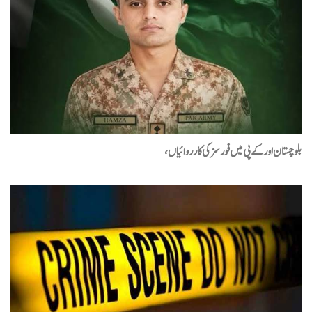
کو مشکل قرار دے چکے ہیں
آبنائے ہرمز کھولنے کا معاہدہ تقریباً مکمل ، قومی سلامتی کونسل سے
منظوری باقی ہے: ایران
امریکا کو 5 قسم کے میزائلوں کی شدید قلت کا سامنا
جنرل ڈین کین نے صدر ٹرمپ کو ایران جنگ سے نکلنے کا مشورہ
بلوچستان اور کے پی میں فورسز کی کارروائیاں،
دیدیا
ہرمز پر ایران اور عمان میں پیشرفت، معاہدہ متوقع، امریکی
عہدیدار
چئیرمین پی ٹی آئی بیرسٹر گوہرعلی خان کی والدہ انتقال کر گئیں