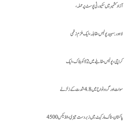
آزاد کشمیر میں سکیورٹی پوسٹ پر حملہ،
لاہور : مبینہ پولیس مقابلہ، ایک ملزم زخمی
کراچی، پولیس مقابلے میں 2 ڈاکو ہلاک، ایک
سوات اور گردونواح میں 4.8 شدت کے زلزلے
پاکستان سٹاک مارکیٹ میں زبردست تیزی، انڈیکس 4500