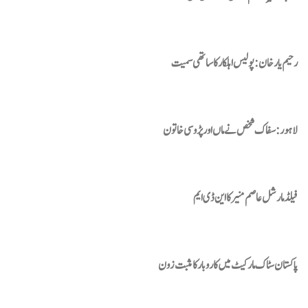
رحیم یارخان : پولیس اہلکار کا ساتھی سمیت
لاہور :سفاک شخص نے ماں اور پڑوسی خاتون
فیلڈ مارشل عاصم منیر کا این ڈی ایم
پاکستان سٹاک مارکیٹ میں کاروبار کا مثبت زون