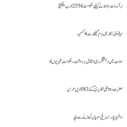
برآمدات بڑھانے کیلیے حکومت کا 255 ارب پیکیج
میانوالی: کار میں دم گھٹنے سے 4 کمسن
سوات میں دہشتگردی ناقابل برداشت، حکومت شہریوں کا
حضرت داتا علی ہجویریؒ کے 983 ویں عرس
راجن پور : زہریلی سویاں کھانے سے بچہ