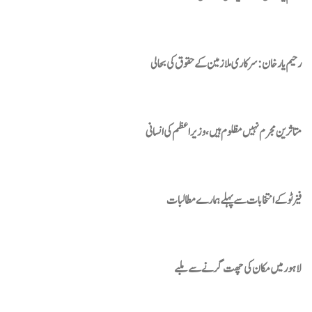
رحیم یارخان: سرکاری ملازمین کے حقوق کی بحالی
متاثرین مجرم نہیں مظلوم ہیں، وزیراعظم کی انسانی
فیز ٹو کے انتخابات سے پہلے ہمارے مطالبات
لاہور میں مکان کی چھت گرنے سے ملبے