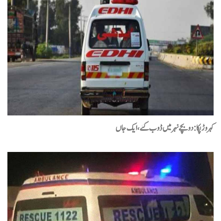
کہروڑپکا: دو بچے نہر میں ڈوب گئے،ایک جاں