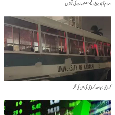
اسلام آباد : پیٹرولیم مصنوعات کی قیمتوں
کراچی : جامعہ کراچی کی بس کی ٹکر