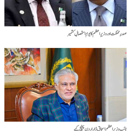
صدرِ مملکت اور وزیرِاعظم کا یومِ استحصالِ کشمیر
نائب وزیرِ اعظم اسحاق ڈار اردن پہنچ گئے