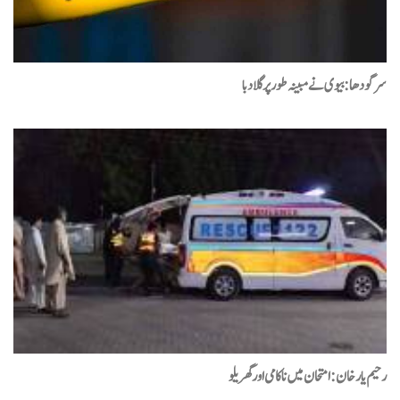
سرگودھا: بیوی نے مبینہ طور پر گلا دبا
رحیم یارخان :امتحان میں نا کامی اور گھریلو