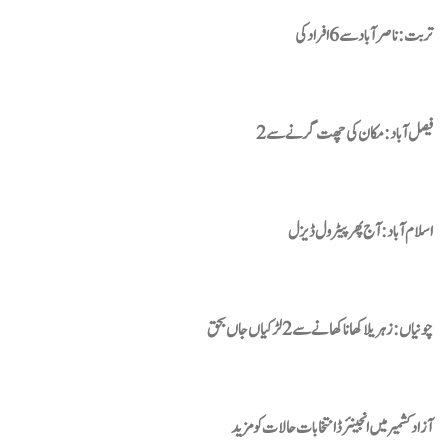
تربت : ناصر آباد سے 6 افراد کی
فیصل آباد: مکان کی چھت گرنے سے 2
اسلام آباد : آج پھر پیٹرول ڈیزل
چونیاں:زہریلا کھانا کھانے سے 2 لڑکیاں جاں بحق
آزاد کشمیر میں انجینئرڈ انتخابات حالات کو مزید