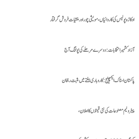
اوکاڑہ پولیس کی کاروائیاں، مویشی چوراورمنشیات فروش گرفتار
آزاد کشمیر انتخابات: دوسرے مرحلے کی پولنگ آج
پاکستان اسٹاک ایکسچینج: کاروباری ہفتے میں مثبت رجحان
پیٹرولیم مصنوعات کی نئی قیمتوں کا اعلان ،