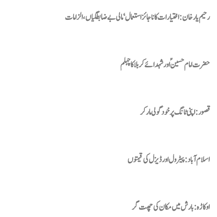
رحیم یارخان:اختیارات کا ناجائز استعمال‘ مالی بے ضابطگیاں،الزامات
حضرت امام حسینؑ اور شہدائے کربلا کا چہلم
قصور: اپنی ٹانگ پر خود گولی مار کر
اسلام آباد : پیٹرول اور ڈیزل کی قیمتوں
اوکاڑہ : بارش میں مکان کی چھت گر