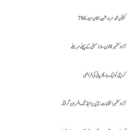
کیپٹن محمد سرور شہید نشان حیدر کا 78
آزاد کشمیر قانون ساز اسمبلی کے پہلے مرحلے
کراچی کو ایک بار پھر پانی کی فراہمی
آزاد کشمیر انتخابات : 2 پریزائیڈنگ افسران گرفتار