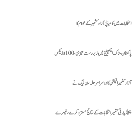
انتخابات میں کامیابی آزاد کشمیر کے عوام کا
پاکستان سٹاک ایکسچینج میں زبردست تیزی، 100 انڈیکس
آزادکشمیر الیکشن کا دوسرا مرحلہ، ن لیگ نے
پیپلزپارٹی کشمیر انتخابات کے نتائج مسترد کرے، تیسرے