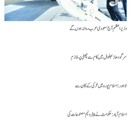
وزیراعظم آج سعودی عرب روانہ ہوں گے
سرگودھا: بھلوال میں کام سے چھٹی پر ملازم
لاہور: اسلام پورہ میں لڑکی کے کان سے
اسلام آباد : حکومت نے پیٹرولیم مصنوعات کی