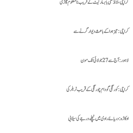
کراچی، لانڈھی بابر مارکیٹ کے قریب نامعلوم گاڑی
کراچی: تیز ہوا کے باعث دیوار گرنے سے
لاہور : آج سے 27 جولائی تک مون
کراچی: کورنگی گودام چورنگی کے قریب ٹریلر کی
اوکاڑہ :دریائے راوی میں نچلے درجے کی سیلابی