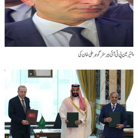
چئیرمین پی ٹی آئی بیرسٹر گوہرعلی خان کی