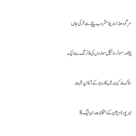
سرگودھا : زہریلا مشروب پینے سے لڑکی جاں
پشاور: موٹر سائیکل سواروں کی فائرنگ سے ایک
سٹاک مارکیٹ میں کاروبار کے آغاز پر مثبت
میر پور ڈویژن کے انتخابات: ن لیگ 8