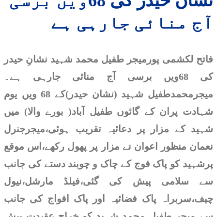
نشان حیدر کی 68ویں برسی
ایشین ویمن نیٹ بال پلیٹ
ڈویژن چیمپئن شپ: پاکستان
آج منائی جارہی ہے
نے جاپان کو شکست دیدی
کراچی: تجاوزات کے خلاف
فاتح لکشمی پورمیجر طفیل محمد شہید نشانِ حیدر
آپریشن، مشتعل افراد کا
انتظامیہ پر حملہ، ایس ایچ
کی 68ویں برسی آج منائی جارہی ہے۔
او سمیت کئی زخمی
میجرمحمدطفیل شہید (نشان حیدر)کے 68 ویں یوم
عالمی بے یقینی کے دور میں
شہادت پران کے گائوں طفیل آباد( بورے والا) میں
سونے کی چمک بڑھ گئی،
شہید کے مزار پر دعائیہ تقریب ہوئی،میجرجنرل
سرمایہ کاروں کیلئے پھر
محفوظ پناہ گاہ بن گیا
نعمان منظور اعوان نے مزار پر پھول رکھے،اس موقع
پرشہید کو پاک فوج کے چاک و چوبند دستے کی جانب
پٹرولیم مصنوعات کی نئی
قیمتوں کا اعلان
سے سلامی پیش کی گئی،فیلڈ مارشل،نیول
چیف،سربراہ پاک فضائیہ اور پاک افواج کی جانب
سرکاری نرخ نظر انداز،ایل
پی جی کی قیمت 450 روپے
سے میجر طفیل محمد شہید کو خراجِ عقیدت پیش