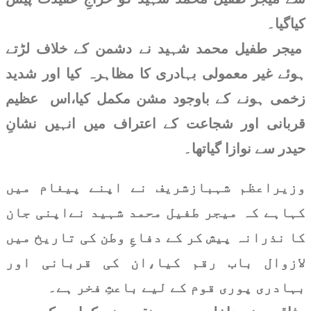
کلو تک پہنچ گئی
کیاگیا۔
کراچی : آل پاکستان گڈز
میجر طفیل محمد شہید نے دشمن کے خلاف لڑتے
ٹرانسپورٹ اتحاد نے آج سے
ہوئے غیر معمولی بہادری کا مظاہرہ کیا اور شدید
غیر معینہ مدت تک کے لیے
ہڑتال کا اعلان کردیا
زخمی ہونے کے باوجود مشن مکمل کیا،اس عظیم
قربانی اور شجاعت کے اعتراف میں انہیں نشانِ
اسلام آباد : مارکیٹ
حیدر سے نوازا گیاتھا۔
سےاکٹھےکیے گئے گھی کے
تقریباً 48 فیصدنمونے کوالٹی
ٹیسٹ میں ناکام
وزیراعظم شہبازشریف نے اپنے پیغام میں
کہاہے کہ میجر طفیل محمد شہید نےاپنی جان
قومی کرکٹرز کو بیرون ملک
لیگز کھیلنے کیلئے این او سی
کا نذرانہ پیش کر کے دفاعِ وطن کی تاریخ میں
جاری
لازوال باب رقم کیا،ان کی قربانی اور
پانچ ہزار ون ڈے میچز
بہادری پوری قوم کے لیے باعثِ فخر ہے۔
مکمل، مقبول ترین