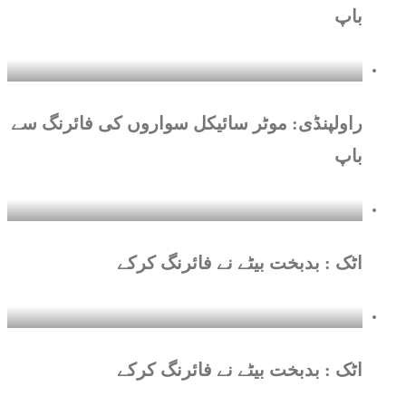
باپ
راولپنڈی: موٹر سائیکل سواروں کی فائرنگ سے
باپ
اٹک : بدبخت بیٹے نے فائرنگ کرکے
اٹک : بدبخت بیٹے نے فائرنگ کرکے