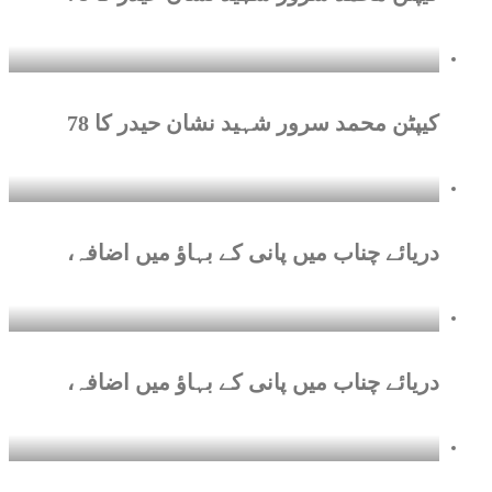
کیپٹن محمد سرور شہید نشان حیدر کا 78
دریائے چناب میں پانی کے بہاؤ میں اضافہ،
دریائے چناب میں پانی کے بہاؤ میں اضافہ،