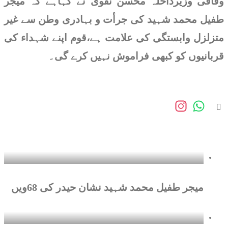
وفاقی وزیرداخلہ محسن نقوی نے کہاہے کہ میجر
فارمیٹ کی اہمیت کم
کیوں ہو رہی ہے؟
طفیل محمد شہید کی جرأت و بہادری وطن سے غیر
متزلزل وابستگی کی علامت ہے،قوم اپنے شہداء کی
لیونل میسی کو چار بموں
سے اڑانے کی دھمکی
قربانیوں کو کبھی فراموش نہیں کرے گی۔
پاکستان ٹیسٹ اسکواڈ
ویسٹ انڈیز سے انگلینڈ
روانہ
ماسٹرز ہاکی ورلڈ کپ میں
پاکستان ویٹرنز ٹیم کو پہلے
میچ میں شکست
بلوچستان اور کے پی میں
میجر طفیل محمد شہید نشان حیدر کی 68ویں
فورسز کی کارروائیاں، 10
دہشتگرد ہلاک، 12 گرفتار،
کیپٹن شہید