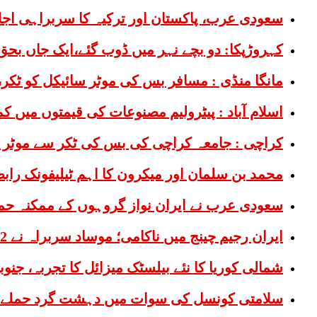
سعودی عرب، پاکستان اور ترکیہ کا سربراہی اج
کہروڑپکا: دو بچے نہر میں ڈوب گئے،ایک جاں بحق
مانگا منڈی : مسافر بس کی موٹر سائیکل کو ٹکر،
اسلام آباد : پیٹرولیم مصنوعات کی قیمتوں میں ک
کراچی : جامعہ کراچی کی بس کی ٹکر سے موٹر 
محمد بن سلمان اور میکرون کا اہم ٹیلیفونک راب
سعودی عرب نے ایران نواز گروہوں کے ممکنہ حمل
ایران رجیم چینج میں ناکامی؛ موساد سربراہ نے 2 سینئر افسران کو عہدوں سے ہٹا دیا
شمالی کوریا کا نئے بیلسٹک میزائل کا تجربہ، جنوب
سلامتی کونسل کی سوات میں دہشت گرد حملے