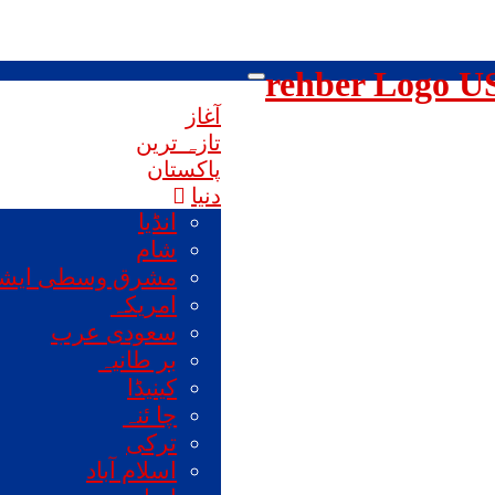
rehber Logo
Toggle
Navigation
آغاز
تازہ ترین
پاکستان
دنیا
انڈیا
شام
مشرق وسطی ایش
امریکہ
سعودی عرب
بر طانیہ
کینیڈا
چا ئنہ
ترکی
اسلام آباد