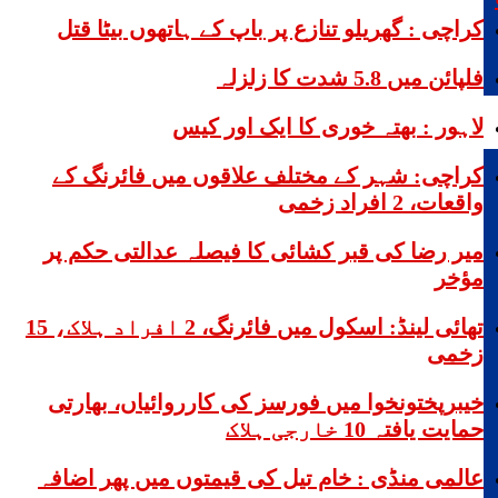
کراچی : گھریلو تنازع پر باپ کے ہاتھوں بیٹا قتل
فلپائن میں 5.8 شدت کا زلزلہ
لاہور : بھتہ خوری کا ایک اور کیس
کراچی: شہر کے مختلف علاقوں میں فائرنگ کے
واقعات، 2 افراد زخمی
میر رضا کی قبر کشائی کا فیصلہ عدالتی حکم پر
مؤخر
تھائی لینڈ: اسکول میں فائرنگ، 2 افراد ہلاک، 15
زخمی
خیبرپختونخوا میں فورسز کی کارروائیاں، بھارتی
حمایت یافتہ 10 خارجی ہلاک
عالمی منڈی : خام تیل کی قیمتوں میں پھر اضافہ