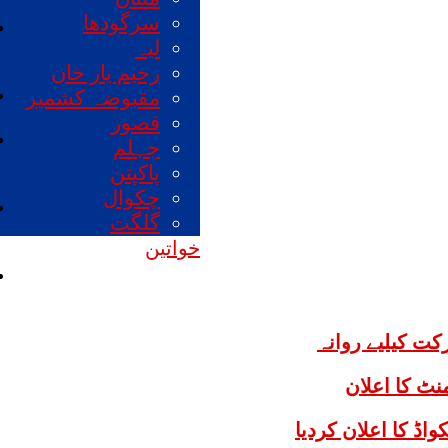
سرگودھا
لیہ
رحیم یار خان
مقبوضہ کشمیر
قصور
جہلم
پاکپتن
چکوال
گلگت
خواتین