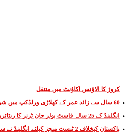
کروڑ کا الاؤنس اکاؤنٹ میں منتقل
60 سال سے زائد عمر کے کھلاڑی ورلڈکپ میں شرکت کیلیے روانہ
انگلینڈ کے 25 سالہ فاسٹ بولر جان ٹرنر کا ریٹائرمنٹ کا اعلان
پاکستان کیخلاف 2 ٹیسٹ میچز کیلئے انگلینڈ نے سکواڈ کا اعلان کردیا