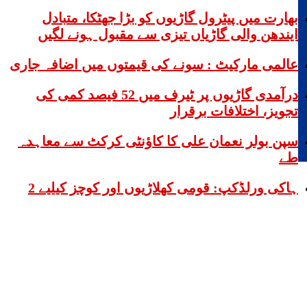
بھارت میں پیٹرول گاڑیوں کو بڑا جھٹکا، متبادل
ایندھن والی گاڑیاں تیزی سے مقبول ہونے لگیں
عالمی مارکیٹ : سونے کی قیمتوں میں اضافہ جاری
درآمدی گاڑیوں پر ٹیرف میں 52 فیصد کمی کی
تجویز، اختلافات برقرار
سپن بولر نعمان علی کا کاؤنٹی کرکٹ سے معاہدہ
طے
ہاکی ورلڈکپ: قومی کھلاڑیوں اور کوچز کیلیے 2