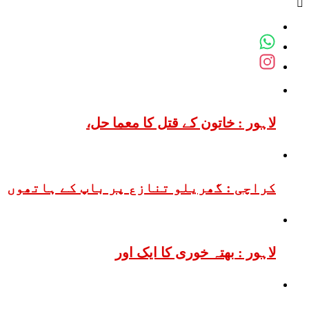
لاہور : خاتون کے قتل کا معما حل،
کراچی : گھریلو تنازع پر باپ کے ہاتھوں
لاہور : بھتہ خوری کا ایک اور