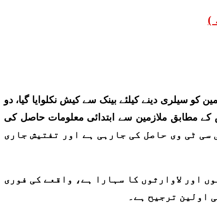
)
 کو سیلری دینے کیلئے بینک سے کیش نکلوایا گیا، دو
6 لاکھ روپے لوٹ کر فرار ہوگئے۔پولیس کے مطابق ملازمین سے ابتدائی معلومات حاصل کی
واقعے کی سی سی ٹی وی حاصل کی جارہی ہے اور تفتیش جاری
وں اور لاوارثوں کا سہارا ہے، واقعے کی فوری
ی اولین ترجیح ہے۔