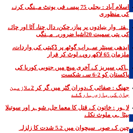
اسلام آباد : بجلی 75 پیسے فی یونٹ مہنگی کرنے
کی منظوری
ہفتہ وار بنیادوں پر پیاز، چکن، دال چنا، آٹا اور چائے
کی پتی سمیت 20اشیا ضروریہ مہنگی
ایدھی سینٹر سہراب گوٹھ پر ڈکیتی کی واردات،
ملزمان 65 لاکھ روپے لوٹ کر فرار
ہاکی سیریز کے آخری میچ میں جنوبی کوریا کی
پاکستان کو 2-6 سے شکست
جھنگ : صفائی کےدوران گٹر میں گر کر 2ملازمین
جان کی بازی ہارگئے
لاہور : خاتون کے قتل کا معما حل، شوہر اور سوتیلا
بیٹا ہی ملوث نکلے
چین کے صوبہ سیچوان میں 5.2 شدت کا زلزلہ