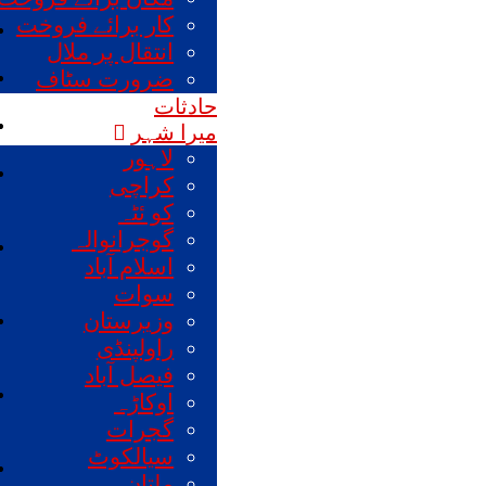
کار برائے فروخت
انتقال پر ملال
ضرورت سٹاف
حادثات
میرا شہر
لاہور
کراچی
کو ئٹہ
گوجرانوالہ
اسلام آباد
سوات
وزیرستان
راولپنڈی
فیصل آباد
اوکاڑہ
گجرات
سیالکوٹ
ملتان