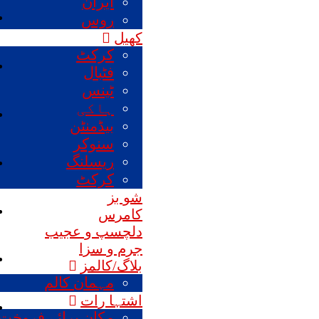
ایران
روس
کھیل
کرکٹ
فٹبال
ٹینس
ہاکی
بیڈمنٹن
سنوکر
ریسلنگ
کرکٹ
شو بز
کامرس
دلچسپ و عجیب
جرم و سزا
بلاگ/کالمز
مہمان کالم
اشتہا رات
مکان برائے فروخت