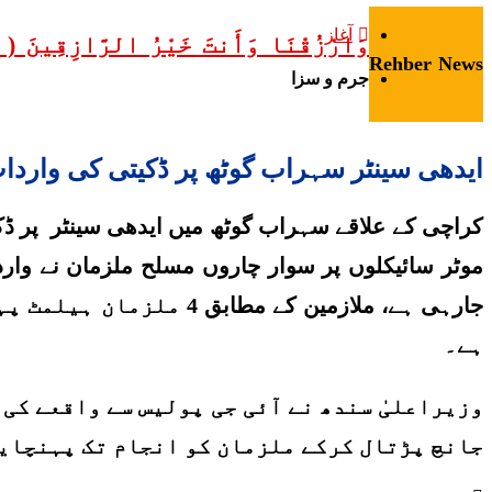
آغاز
وَارْزُقْنَا وَأَنتَ خَيْرُ الرَّاز
Rehber News
جرم و سزا
ایدھی سینٹر سہراب گوٹھ پر ڈکیتی کی واردات، ملزمان 65 لاکھ رو
کراچی کے علاقے سہراب گوٹھ میں ایدھی سینٹر پر ڈکیت
جارہی ہے، ملازمین کے 
ہے۔
وزیراعلیٰ سندھ نے آئی جی پولیس سے واقعے کی
جانچ پڑتال کرکے ملزمان کو انجام تک پہنچایا