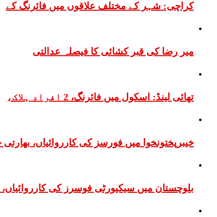
کراچی: شہر کے مختلف علاقوں میں فائرنگ کے
میر رضا کی قبر کشائی کا فیصلہ عدالتی
تھائی لینڈ: اسکول میں فائرنگ، 2 افراد ہلاک،
خیبرپختونخوا میں فورسز کی کارروائیاں، بھارتی 
بلوچستان میں سیکیورٹی فوسرز کی کارروائیاں، 12 دہشتگرد