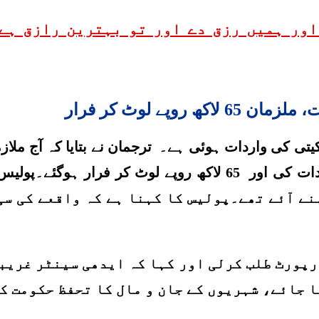
ِقِينَ ( اور ہمیں رزق دے اور تو بہترین رازق ہے 
پے لوٹ کر فرار
ی کی واردات ہوئی ہے۔ ترجمان نے بتایا کہ آج ملازمین
موٹر سائیکلوں پر سوار چاروں مسلح ملزمان نے واردات کی اور 5
مطابق 4 ملزمان ہیلمٹ پہنے آئے تھے۔پولیس کا کہنا ہے کہ 
 رپورٹ طلب کرلی اور کہا کہ ایدھی سینٹر غریب
 جائے، شہریوں کے جان و مال کا تحفظ حکومت ک