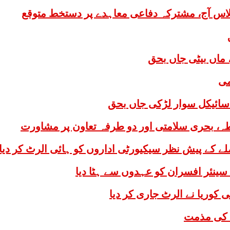
لاس آج، مشترکہ دفاعی معاہدے پر دستخط متوقع
 ماں بیٹی جاں بحق
می
سائیکل سوار لڑکی جاں بحق
طہ، بحری سلامتی اور دو طرفہ تعاون پر مشاورت
ے کے پیش نظر سیکیورٹی اداروں کو ہائی الرٹ کر دیا
ی کوریا نے الرٹ جاری کر دیا
 کی مذمت