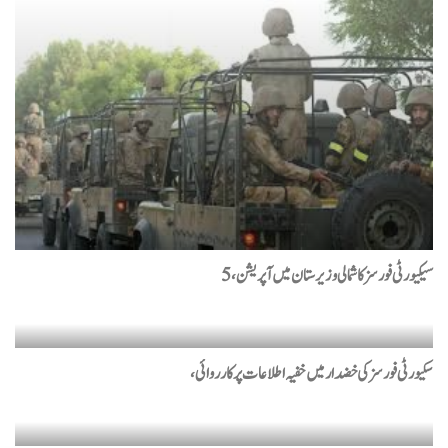
آبنائے ہرمز کھولنے کا معاہدہ تقریباً مکمل ، قومی سلامتی کونسل سے
منظوری باقی ہے: ایران
امریکا کو 5 قسم کے میزائلوں کی شدید قلت کا سامنا
جنرل ڈین کین نے صدر ٹرمپ کو ایران جنگ سے نکلنے کا مشورہ
دیدیا
ہرمز پر ایران اور عمان میں پیشرفت، معاہدہ متوقع، امریکی
عہدیدار
سیکیورٹی فورسز کا شمالی وزیرستان میں آپریشن، 5
چئیرمین پی ٹی آئی بیرسٹر گوہرعلی خان کی والدہ انتقال کر گئیں
سکیورٹی فورسز کی خضدار میں خفیہ اطلاعات پرکارروائی،