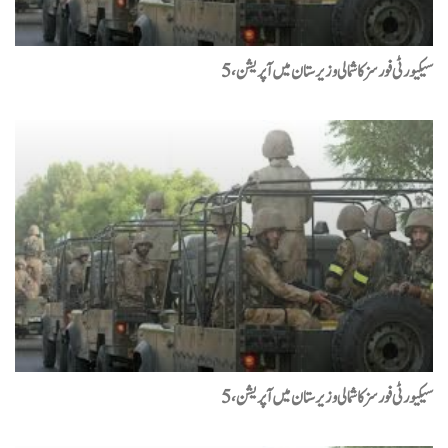
پاکستان ٹیسٹ اسکواڈ ویسٹ انڈیز سے انگلینڈ روانہ
سیکیورٹی فورسز کا شمالی وزیرستان میں آپریشن، 5
ماسٹرز ہاکی ورلڈ کپ میں پاکستان ویٹرنز ٹیم کو پہلے میچ میں شکست
بلوچستان اور کے پی میں فورسز کی کارروائیاں، 10 دہشتگرد
ہلاک، 12 گرفتار، کیپٹن شہید
سرگودھا: بیوی نے مبینہ طور پر گلا دبا کر شوہر کو قتل کر دیا
رحیم یارخان :امتحان میں نا کامی اور گھریلو حالات کی وجہ
سےخودکشیاں ، ایک جاں بحق
رحیم یارخان :حکومت مخالف ریلی نکالنے کے مقدمہ میں پاکستان
تحریک انصاف کے 11 گرفتار کارکنوں کو عدالت کے رہا کرنے
کے احکامات
سیکیورٹی فورسز کا شمالی وزیرستان میں آپریشن، 5
مجتبیٰ خامنہ ای کی صحت تشویشناک؟ ایرانی صدر بھی دوبدو ملاقات
کو مشکل قرار دے چکے ہیں