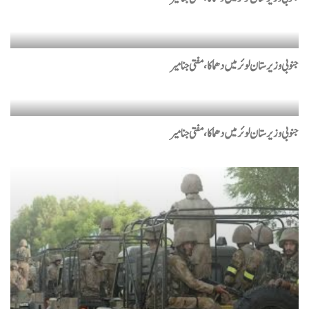
پٹرولیم مصنوعات کی نئی قیمتوں کا اعلان
سرکاری نرخ نظر انداز،ایل پی جی کی قیمت 450 روپے کلو تک
جنوبی وزیرستان لوئر میں دھماکا، مفتی جنا میر
پہنچ گئی
کراچی : آل پاکستان گڈز ٹرانسپورٹ اتحاد نے آج سے غیر معینہ
مدت تک کے لیے ہڑتال کا اعلان کردیا
جنوبی وزیرستان لوئر میں دھماکا، مفتی جنا میر
اسلام آباد : مارکیٹ سےاکٹھےکیے گئے گھی کے تقریباً 48
فیصدنمونے کوالٹی ٹیسٹ میں ناکام
قومی کرکٹرز کو بیرون ملک لیگز کھیلنے کیلئے این او سی جاری
پانچ ہزار ون ڈے میچز مکمل، مقبول ترین فارمیٹ کی اہمیت کم کیوں
ہو رہی ہے؟
لیونل میسی کو چار بموں سے اڑانے کی دھمکی