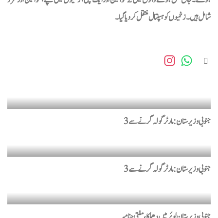
ہوگئے۔جاں بحق ہونے والوں میں 2 خواتین اور ایک بچی، زخمیوں میں بچے، خواتین اور مرد
اوکاڑہ: معمولی جھگڑے پر نوجوان چھری کے وار سے قتل، نامعلوم
شامل ہیں۔ زخمیوں کو ہسپتال منتقل کردیا گیا۔
ملزمان فرار
تحریک انصاف کے رہنما عبداللہ طاہر قتل کیس میں اہم پیشرفت،
ہنی ٹریپ کرنے والی ٹک ٹاکر گرفتار
میجر طفیل محمد شہید نشان حیدر کی 68ویں برسی آج منائی جارہی
ہے
جنوبی وزیرستان : مارٹر گولہ گرنے سے 3
ایشین ویمن نیٹ بال پلیٹ ڈویژن چیمپئن شپ: پاکستان نے جاپان
کو شکست دیدی
کراچی: تجاوزات کے خلاف آپریشن، مشتعل افراد کا انتظامیہ پر
جنوبی وزیرستان : مارٹر گولہ گرنے سے 3
حملہ، ایس ایچ او سمیت کئی زخمی
عالمی بے یقینی کے دور میں سونے کی چمک بڑھ گئی، سرمایہ کاروں
کیلئے پھر محفوظ پناہ گاہ بن گیا
جنوبی وزیرستان لوئر میں دھماکا، مفتی جنا میر