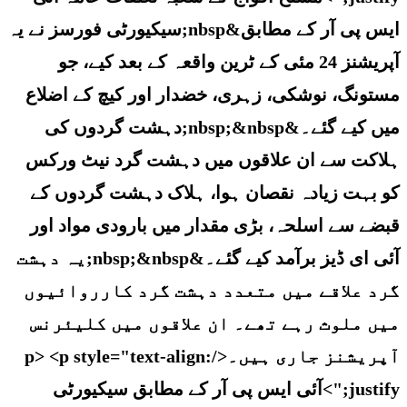
ایس پی آر کے مطابق&nbsp;سیکیورٹی فورسز نے یہ
آپریشنز 24 مئی کے ٹرین واقعہ کے بعد کیے، جو
مستونگ، نوشکی، زہری، خضدار اور کیچ کے اضلاع
میں کیے گئے۔&nbsp;&nbsp;دہشت گردوں کی
ہلاکت سے ان علاقوں میں دہشت گرد نیٹ ورکس
کو بہت زیادہ نقصان ہوا، ہلاک دہشت گردوں کے
قبضے سے اسلحہ، بڑی مقدار میں بارودی مواد اور
آئی ای ڈیز برآمد کیے گئے۔&nbsp;&nbsp;یہ دہشت
گرد علاقے میں متعدد دہشت گرد کارروائیوں
میں ملوث رہے تھے۔ ان علاقوں میں کلیئرنس
آپریشنز جاری ہیں۔</p> <p style="text-align:
justify;">آئی ایس پی آر کے مطابق سیکیورٹی