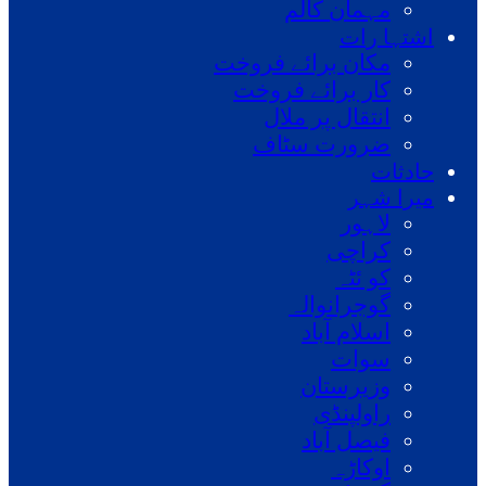
مہمان کالم
اشتہا رات
مکان برائے فروخت
کار برائے فروخت
انتقال پر ملال
ضرورت سٹاف
حادثات
میرا شہر
لاہور
کراچی
کو ئٹہ
گوجرانوالہ
اسلام آباد
سوات
وزیرستان
راولپنڈی
فیصل آباد
اوکاڑہ