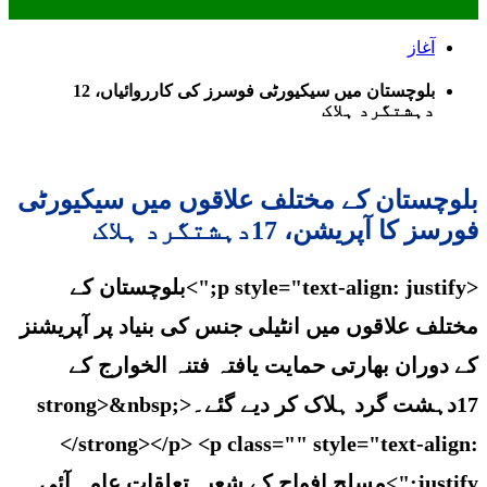
آغاز
بلوچستان میں سیکیورٹی فوسرز کی کارروائیاں، 12
دہشتگرد ہلاک
بلوچستان کے مختلف علاقوں میں سیکیورٹی
فورسز کا آپریشن، 17دہشتگرد ہلاک
<p style="text-align: justify;">بلوچستان کے
مختلف علاقوں میں انٹیلی جنس کی بنیاد پر آپریشنز
کے دوران بھارتی حمایت یافتہ فتنہ الخوارج کے
17دہشت گرد ہلاک کر دیے گئے۔<strong>&nbsp;
</strong></p> <p class="" style="text-align:
justify;">مسلح افواج کے شعبہ تعلقات عامہ آئی