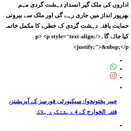
اداروں کی ملک گیر انسدادِ دہشت گردی مہم
بھرپور انداز میں جاری رہے گی اور ملک سے بیرونی
حمایت یافتہ دہشت گردی کے خطرے کا مکمل خاتمہ
کیا جائے گا۔</p> <p style="text-align:
justify;">&nbsp;</p>
خیبر پختونخوا: سیکیورٹی فورسز کے آپریشنز،
فتنہ الخوارج کے 4 دہشتگرد ہلاک