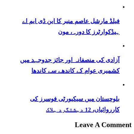
فیلڈ مارشل عاصم منیر کا این ڈی ایم اے
ہیڈکوارٹرز کا دورہ، مون
آزادی کی منصفانہ اور جائز جدوجہد میں
کشمیری عوام کے کاندھے سے کاندھا
بلوچستان میں سیکیورٹی فوسرز کی
کارروائیاں، 12 دہشتگرد ہلاک
Leave A Comment