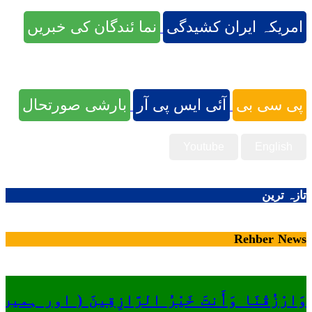
امریکہ ایران کشیدگی
نما ئندگان کی خبریں
پی سی بی
آئی ایس پی آر
بارشی صورتحال
Youtube
English
تازہ ترین
Rehber News
وَارْزُقْنَا وَأَنتَ خَيْرُ الرَّازِقِينَ ( او