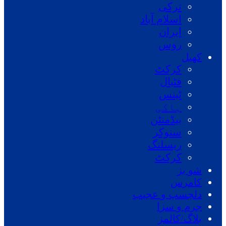
ترکی
اسلام آباد
ایران
روس
کھیل
کرکٹ
فٹبال
ٹینس
ہاکی
بیڈمنٹن
سنوکر
ریسلنگ
کرکٹ
شو بز
کامرس
دلچسپ و عجیب
جرم و سزا
بلاگ/کالمز