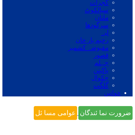
گجرات
سیالکوٹ
ملتان
سرگودھا
لیہ
رحیم یار خان
مقبوضہ کشمیر
قصور
جہلم
پاکپتن
چکوال
گلگت
خواتین
ضرورت نما ئندگان
عوامی مسا ئل