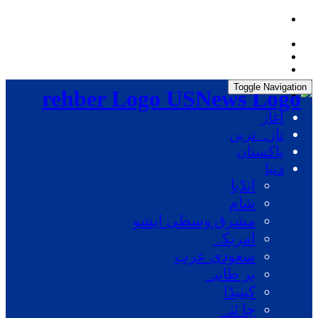
Friday, August 7, 2026, 04:13:09 AM
Toggle Navigation
rehber Logo
آغاز
تازہ ترین
پاکستان
دنیا
انڈیا
شام
مشرق وسطی ایشو
امریکہ
سعودی عرب
بر طانیہ
کینیڈا
چا ئنہ