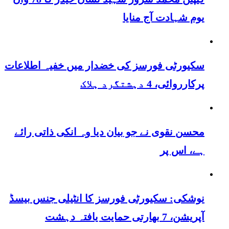
یوم شہادت آج منایا
سکیورٹی فورسز کی خضدار میں خفیہ اطلاعات
پرکارروائی، 4 دہشتگرد ہلاک
محسن نقوی نے جو بیان دیا وہ انکی ذاتی رائے
ہے، اس پر
نوشکی: سکیورٹی فورسز کا انٹیلی جنس بیسڈ
آپریشن، 7 بھارتی حمایت یافتہ دہشت