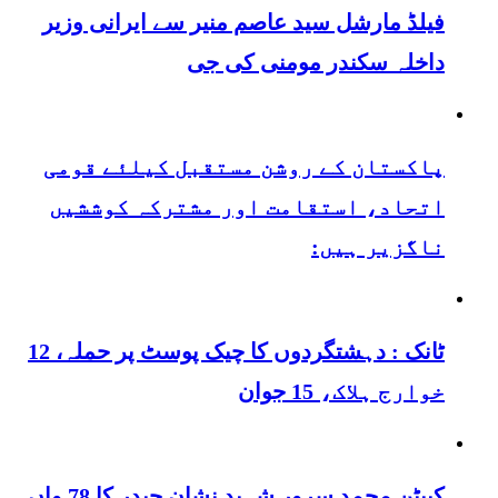
فیلڈ مارشل سید عاصم منیر سے ایرانی وزیر
داخلہ سکندر مومنی کی جی
پاکستان کے روشن مستقبل کیلئے قومی
اتحاد، استقامت اور مشترکہ کوششیں
ناگزیر ہیں:
ٹانک : دہشتگردوں کا چیک پوسٹ پر حملہ، 12
خوارج ہلاک، 15 جوان
کیپٹن محمد سرور شہید نشان حیدر کا 78 واں