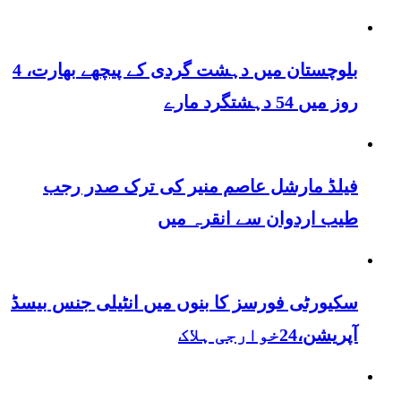
بلوچستان میں دہشت گردی کے پیچھے بھارت، 4
روز میں 54 دہشتگرد مارے
فیلڈ مارشل عاصم منیر کی ترک صدر رجب
طیب اردوان سے انقرہ میں
سکیورٹی فورسز کا بنوں میں انٹیلی جنس بیسڈ
آپریشن،24خوارجی ہلاک