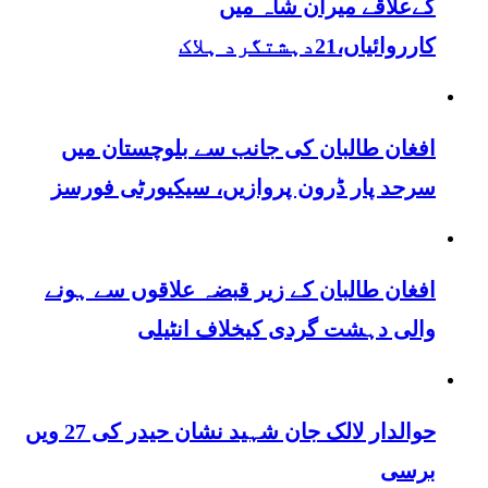
کےعلاقے میران شاہ میں
کارروائیاں،21دہشتگرد ہلاک
افغان طالبان کی جانب سے بلوچستان میں
سرحد پار ڈرون پروازیں، سیکیورٹی فورسز
افغان طالبان کے زیر قبضہ علاقوں سے ہونے
والی دہشت گردی کیخلاف انٹیلی
حوالدار لالک جان شہید نشان حیدر کی 27 ویں
برسی