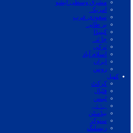
مشرق وسطی ایشو
امریکہ
سعودی عرب
بر طانیہ
کینیڈا
چا ئنہ
ترکی
اسلام آباد
ایران
روس
کھیل
کرکٹ
فٹبال
ٹینس
ہاکی
بیڈمنٹن
سنوکر
ریسلنگ