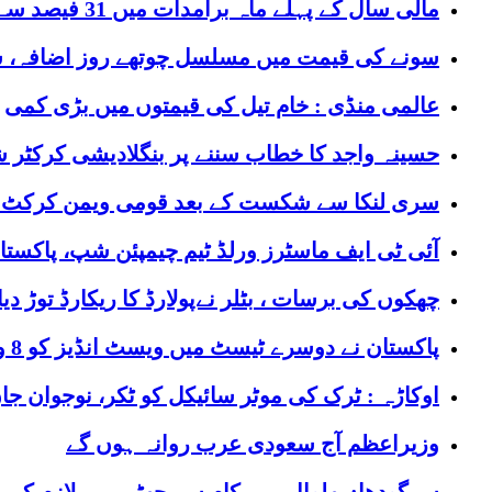
مالی سال کے پہلے ماہ برآمدات میں 31 فیصد سے زائد اضافہ ریکارڈ
سونے کی قیمت میں مسلسل چوتھے روز اضافہ، سا
عالمی منڈی : خام تیل کی قیمتوں میں بڑی کمی
حسینہ واجد کا خطاب سننے پر بنگلادیشی کرکٹر 
سری لنکا سے شکست کے بعد قومی ویمن کرکٹ ٹ
آئی ٹی ایف ماسٹرز ورلڈ ٹیم چیمپئن شپ، پاکستان 
چھکوں کی برسات ، بٹلر نےپولارڈ کا ریکارڈ توڑ دیا
پاکستان نے دوسرے ٹیسٹ میں ویسٹ انڈیز کو 8 وکٹوں سے شکست دے دی
اوکاڑہ : ٹرک کی موٹر سائیکل کو ٹکر، نوجوان ج
وزیراعظم آج سعودی عرب روانہ ہوں گے