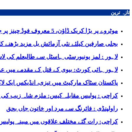
تازہ ترین
موٹروے پر بڑا کریک ڈاؤن، 5 معروف فوڈ چینز پر چھاپے
بجلی صارفین کیلئے نئی آزمائش بل مزید بڑھنے کا
لاہور : لمز یونیورسٹی ہاسٹل سے طالبعلم کی لا
لاہور ہائی کورٹ: بیوی کے قتل کے مقدمے میں عمر
پاکستان سٹاک مارکیٹ میں تیزی، انڈیکس ایک لاکھ 81 ہزار پوائنٹس کی حد پر 
کراچی : پولیس مقابلہ کیس: ملزم شاہ زیب کی
راولپنڈی : فائرنگ سے مرد اور خاتون جاں بحق
کراچی: رات گئے مختلف علاقوں میں مبینہ پولیس مقابلے، 8 زخمی سمیت 12