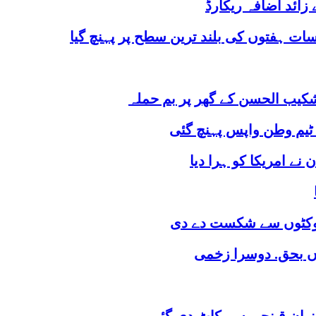
ت ہفتوں کی بلند ترین سطح پر پہنچ گیا
شکیب الحسن کے گھر پر بم حملہ
یم وطن واپس پہنچ گئی
نے امریکا کو ہرا دیا
اں بحق. دوسرا زخمی