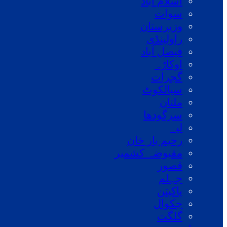
اسلام آباد
سوات
وزیرستان
راولپنڈی
فیصل آباد
اوکاڑہ
گجرات
سیالکوٹ
ملتان
سرگودھا
لیہ
رحیم یار خان
مقبوضہ کشمیر
قصور
جہلم
پاکپتن
چکوال
گلگت