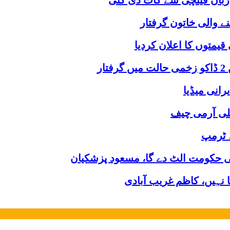
 زبان قینچی سے کاٹ دی گئی
ے والی خاتون گرفتار
قیمتوں کا اعلان کردیا
ر
یرانی میڈیا
یلی آرمی چیف
، ٹرمپ
ھی حکومت الٹ دے گا، مسعود پزشکیان
نہیں، کاظم غریب آبادی