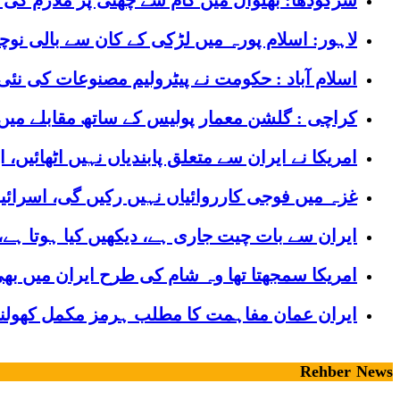
سرگودھا: بھلوال میں کام سے چھٹی پر ملازم کی
لاہور: اسلام پورہ میں لڑکی کے کان سے بالی نوچن
اسلام آباد : حکومت نے پیٹرولیم مصنوعات کی نئی 
کراچی : گلشن معمار پولیس کے ساتھ مقابلے میں 2 ڈاکو زخمی حالت میں گرفتا
امریکا نے ایران سے متعلق پابندیاں نہیں اٹھائیں، ا
غزہ میں فوجی کارروائیاں نہیں رکیں گی، اسرائ
ایران سے بات چیت جاری ہے، دیکھیں کیا ہوتا ہے
امریکا سمجھتا تھا وہ شام کی طرح ایران میں ب
ایران عمان مفاہمت کا مطلب ہرمز مکمل کھولنا 
Rehber News