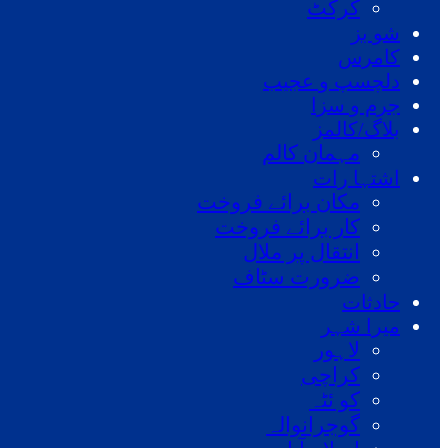
کرکٹ
شو بز
کامرس
دلچسپ و عجیب
جرم و سزا
بلاگ/کالمز
مہمان کالم
اشتہا رات
مکان برائے فروخت
کار برائے فروخت
انتقال پر ملال
ضرورت سٹاف
حادثات
میرا شہر
لاہور
کراچی
کو ئٹہ
گوجرانوالہ