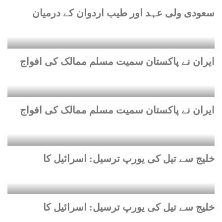
سعودی ولی عہد اور طیب اردوان کے درمیان
امریکا سمجھتا تھا وہ شام کی
طرح ایران میں بھی حکومت
الٹ دے گا، مسعود پزشکیان
ایران نے پاکستان سمیت مسلم ممالک کی افواج
ایران عمان مفاہمت کا مطلب
ہرمز مکمل کھولنا نہیں، کاظم
غریب آبادی
ایران نے پاکستان سمیت مسلم ممالک کی افواج
خلیج سے تیل کی یورپ ترسیل: اسرائیل کا
خلیج سے تیل کی یورپ ترسیل: اسرائیل کا