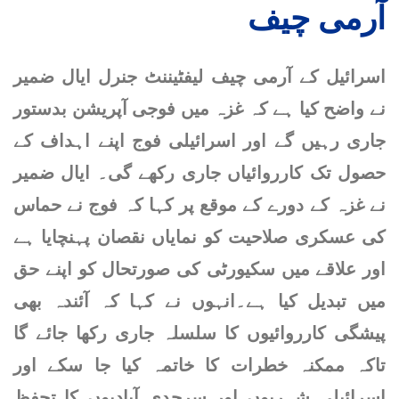
آرمی چیف
کراچی : پولیس مقابلہ کیس:
ملزم شاہ زیب کی ضمانت
منظور
اسرائیل کے آرمی چیف لیفٹیننٹ جنرل ایال ضمیر
راولپنڈی : فائرنگ سے مرد اور
نے واضح کیا ہے کہ غزہ میں فوجی آپریشن بدستور
خاتون جاں بحق
جاری رہیں گے اور اسرائیلی فوج اپنے اہداف کے
کراچی: رات گئے مختلف علاقوں
حصول تک کارروائیاں جاری رکھے گی۔ ایال ضمیر
میں مبینہ پولیس مقابلے، 8
نے غزہ کے دورے کے موقع پر کہا کہ فوج نے حماس
زخمی سمیت 12 ڈاکو گرفتار
کی عسکری صلاحیت کو نمایاں نقصان پہنچایا ہے
مالی سال کے پہلے ماہ برآمدات
اور علاقے میں سکیورٹی کی صورتحال کو اپنے حق
میں 31 فیصد سے زائد اضافہ
ریکارڈ
میں تبدیل کیا ہے۔
انہوں نے کہا کہ آئندہ بھی
پیشگی کارروائیوں کا سلسلہ جاری رکھا جائے گا
سونے کی قیمت میں مسلسل
چوتھے روز اضافہ، سات ہفتوں
تاکہ ممکنہ خطرات کا خاتمہ کیا جا سکے اور
کی بلند ترین سطح پر پہنچ گیا
اسرائیلی شہریوں اور سرحدی آبادیوں کا تحفظ