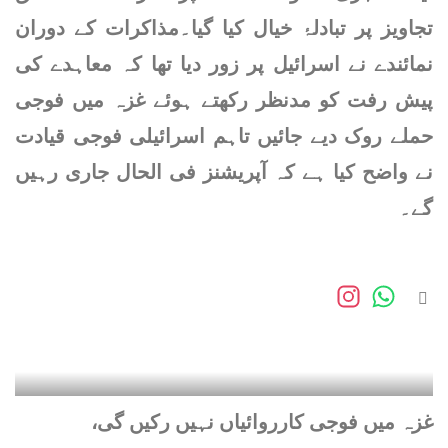
پاکستان نے دوسرے ٹیسٹ میں
تجاویز پر تبادلۂ خیال کیا گیا۔
مذاکرات کے دوران
ویسٹ انڈیز کو 8 وکٹوں سے
نمائندے نے اسرائیل پر زور دیا تھا کہ معاہدے کی
شکست دے دی
پیش رفت کو مدنظر رکھتے ہوئے غزہ میں فوجی
اوکاڑہ : ٹرک کی موٹر سائیکل
حملے روک دیے جائیں تاہم اسرائیلی فوجی قیادت
کو ٹکر، نوجوان جاں بحق.
نے واضح کیا ہے کہ آپریشنز فی الحال جاری رہیں
دوسرا زخمی
گے۔
وزیراعظم آج سعودی عرب
روانہ ہوں گے
سرگودھا: بھلوال میں کام سے
چھٹی پر ملازم کی زبان قینچی
سے کاٹ دی گئی
لاہور: اسلام پورہ میں لڑکی کے
کان سے بالی نوچنے والی خاتون
غزہ میں فوجی کارروائیاں نہیں رکیں گی،
گرفتار