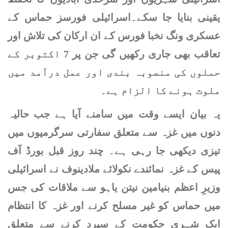
عالمی منڈی : خام تیل کی
یقینی بنایا جا سکے۔
اسرائیلی فورسز حماس کے
قیمتوں میں بڑی کمی
عسکری ونگ نخبا فورس کے ان ارکان کی تلاش اور
تعاقب بھی جاری رکھیں گی جن پر 7 اکتوبر کے
حسینہ واجد کا خطاب سننے پر
بنگلادیشی کرکٹر شکیب الحسن
حملوں کی منصوبہ بندی اور عمل درآمد میں
کے گھر پر بم حملہ
ملوث ہونے کا الزام ہے۔
سری لنکا سے شکست کے بعد
یہ بیان ایسے وقت میں سامنے آیا ہے جب حالیہ
قومی ویمن کرکٹ ٹیم وطن
واپس پہنچ گئی
دنوں میں غزہ سے متعلق سفارتی سرگرمیوں میں
تیزی دیکھی جا رہی ہے۔ چند روز قبل بورڈ آف
آئی ٹی ایف ماسٹرز ورلڈ ٹیم
چیمپئن شپ، پاکستان نے امریکا
پیس کے غزہ نمائندے نکولائے ملادینوف نے اسرائیلی
کو ہرا دیا
وزیرِ اعظم بنیامین نیتن یاہو سے ملاقات کی جس
چھکوں کی برسات ، بٹلر
میں حماس کو غیر مسلح کرنے اور غزہ کا انتظام
نےپولارڈ کا ریکارڈ توڑ دیا
ایک شہری حکومت کے سپرد کرنے سے متعلق