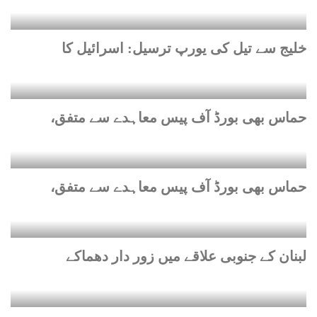
خلیج سے تیل کی یورپ ترسیل: اسرائیل کا
حماس بھی بورڈ آف پیس معاہدے سے متفق،
حماس بھی بورڈ آف پیس معاہدے سے متفق،
لبنان کے جنوبی علاقے میں زور دار دھماکے