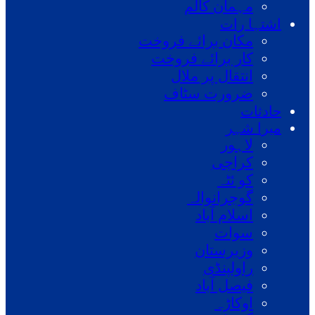
مہمان کالم
اشتہا رات
مکان برائے فروخت
کار برائے فروخت
انتقال پر ملال
ضرورت سٹاف
حادثات
میرا شہر
لاہور
کراچی
کو ئٹہ
گوجرانوالہ
اسلام آباد
سوات
وزیرستان
راولپنڈی
فیصل آباد
اوکاڑہ