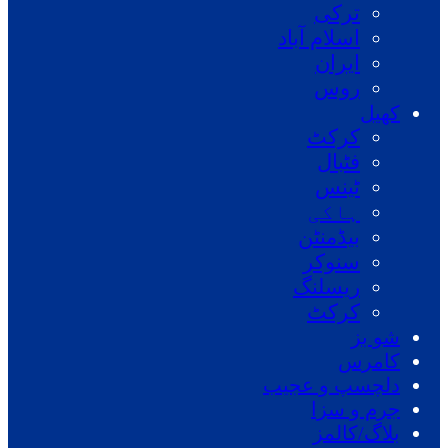
ترکی
اسلام آباد
ایران
روس
کھیل
کرکٹ
فٹبال
ٹینس
ہاکی
بیڈمنٹن
سنوکر
ریسلنگ
کرکٹ
شو بز
کامرس
دلچسپ و عجیب
جرم و سزا
بلاگ/کالمز