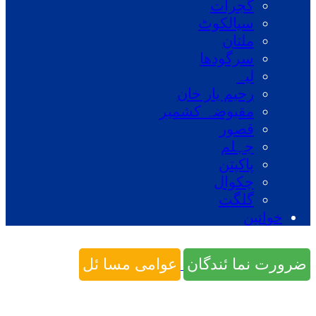
گجرات
سیالکوٹ
ملتان
سرگودھا
لیہ
رحیم یار خان
مقبوضہ کشمیر
قصور
جہلم
پاکپتن
چکوال
گلگت
خواتین
ضرورت نما ئندگان
عوامی مسا ئل