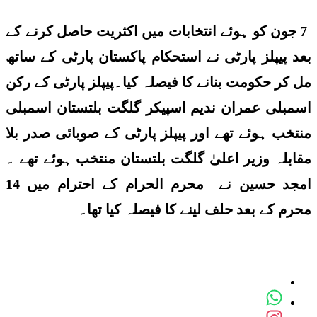
7 جون کو ہوئے انتخابات میں اکثریت حاصل کرنے کے
بعد پیپلز پارٹی نے استحکام پاکستان پارٹی کے ساتھ
مل کر حکومت بنانے کا فیصلہ کیا۔پیپلز پارٹی کے رکن
اسمبلی عمران ندیم اسپیکر گلگت بلتستان اسمبلی
منتخب ہوئے تھے اور پیپلز پارٹی کے صوبائی صدر بلا
مقابلہ وزیر اعلیٰ گلگت بلتستان منتخب ہوئے تھے ۔
امجد حسین نے محرم الحرام کے احترام میں 14
محرم کے بعد حلف لینے کا فیصلہ کیا تھا۔