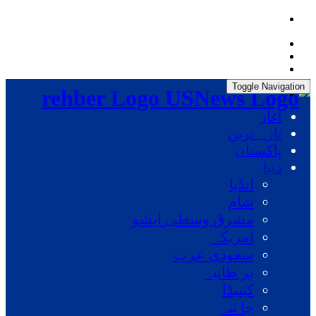
Friday, August 7, 2026, 07:57:33 AM
Toggle Navigation
rehber Logo
آغاز
تازہ ترین
پاکستان
دنیا
انڈیا
شام
مشرق وسطی ایشو
امریکہ
سعودی عرب
بر طانیہ
کینیڈا
چا ئنہ