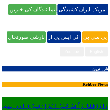
امریکہ ایران کشیدگی
نما ئندگان کی خبریں
پی سی بی
آئی ایس پی آر
بارشی صورتحال
Youtube
English
تازہ ترین
Rehber News
وَارْزُقْنَا وَأَنتَ خَيْرُ الرَّازِقِينَ ( او