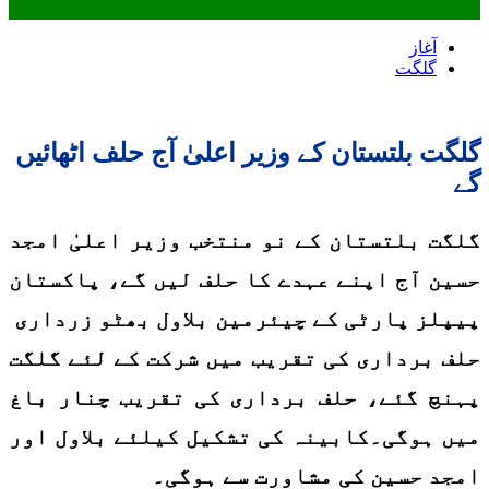
آغاز
گلگت
گلگت بلتستان کے وزیر اعلیٰ آج حلف اٹھائیں
گے
گلگت بلتستان کے نو منتخب وزیر اعلیٰ امجد
حسین آج اپنے عہدے کا حلف لیں گے، پاکستان
پیپلز پارٹی کے چیئرمین بلاول بھٹو زرداری
حلف برداری کی تقریب میں شرکت کے لئے گلگت
پہنچ گئے، حلف برداری کی تقریب چنار باغ
میں ہوگی۔کابینہ کی تشکیل کیلئے بلاول اور
امجد حسین کی مشاورت سے ہوگی۔