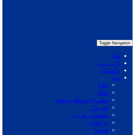
Toggle Navigation
آغاز
تازہ ترین
پاکستان
دنیا
انڈیا
شام
مشرق وسطی ایشو
امریکہ
سعودی عرب
بر طانیہ
کینیڈا