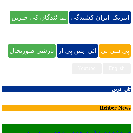
امریکہ ایران کشیدگی
نما ئندگان کی خبریں
پی سی بی
آئی ایس پی آر
بارشی صورتحال
Youtube
English
تازہ ترین
Rehber News