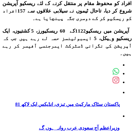
افراد کو محفوظ مقام پر منتقل کرنے کے لئے ریسکیو آپریشن
شروع کر دیا، تاحال ٹیموں نے سیلابی علاقوں سے 157افراد
کو ریسکیو کر کے دوسری جگہ پہنچایا ہے۔
آپریشن میں ریسکیو1122کے 60 ریسکیورز، 5 کشتیوں، ایک
ریسکیو وہیکل، 5 ایمبولینسز حصہ لے رہے ہیں جب کہ
آپریشن کی نگرانی ڈسٹرکٹ ایمرجنسی آفیسر کر رہے
ہیں۔
پاکستان سٹاک مارکیٹ میں تیزی، انڈیکس ایک لاکھ 81
وزیراعظم آج سعودی عرب روانہ ہوں گے