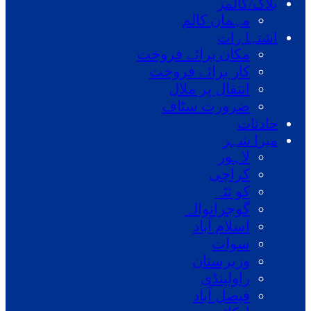
بلاگ/کالمز
مہمان کالم
اشتہا رات
مکان برائے فروخت
کار برائے فروخت
انتقال پر ملال
ضرورت سٹاف
حادثات
میرا شہر
لاہور
کراچی
کو ئٹہ
گوجرانوالہ
اسلام آباد
سوات
وزیرستان
راولپنڈی
فیصل آباد