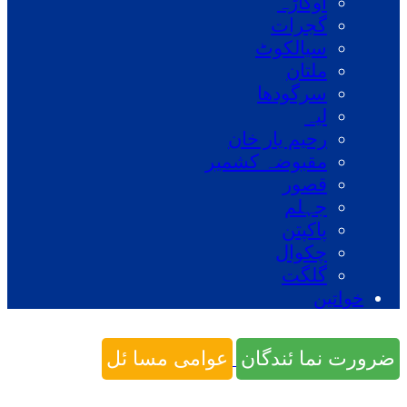
اوکاڑہ
گجرات
سیالکوٹ
ملتان
سرگودھا
لیہ
رحیم یار خان
مقبوضہ کشمیر
قصور
جہلم
پاکپتن
چکوال
گلگت
خواتین
ضرورت نما ئندگان
عوامی مسا ئل