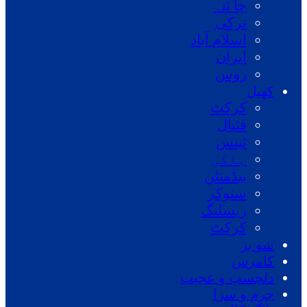
چا ئنہ
ترکی
اسلام آباد
ایران
روس
کھیل
کرکٹ
فٹبال
ٹینس
ہاکی
بیڈمنٹن
سنوکر
ریسلنگ
کرکٹ
شو بز
کامرس
دلچسپ و عجیب
جرم و سزا