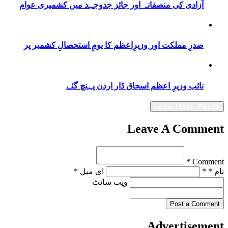
آزادی کی منصفانہ اور جائز جدوجہد میں کشمیری عوام
صدرِ مملکت اور وزیرِاعظم کا یومِ استحصالِ کشمیر پر
نائب وزیرِ اعظم اسحاق ڈار اردن پہنچ گئے
Load More Posts
Leave A Comment
Comment *
نام * *
ای میل *
ویب‌ سائٹ
Post a Comment
Advertisement