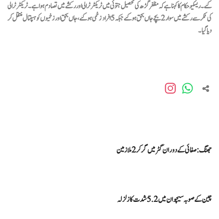
گئے۔ ریسکیو حکام کاکہنا ہے کہ مظفر گڑھ کی تحصیل جتوئی میں ٹریکٹر ٹرالی اور رکشے میں تصادم ہوا ہے۔ٹریکٹر ٹرالی
کی ٹکر سے رکشے میں سوار2بچے جاں بحق ہو گئے جبکہ5افراد زخمی ہو گئے، جاں بحق اور زخمیوں کو ہسپتال منتقل کر
دیا گیا۔
جھنگ : صفائی کےدوران گٹر میں گر کر 2ملازمین
چین کے صوبہ سیچوان میں 5.2 شدت کا زلزلہ