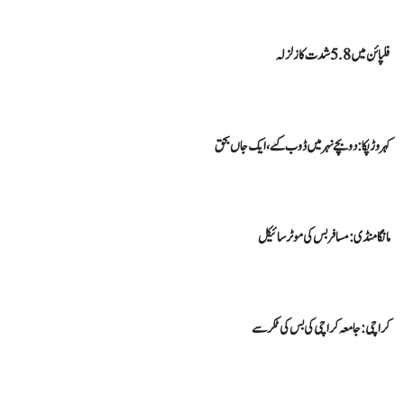
فلپائن میں 5.8 شدت کا زلزلہ
کہروڑپکا: دو بچے نہر میں ڈوب گئے،ایک جاں بحق
مانگا منڈی : مسافر بس کی موٹر سائیکل
کراچی : جامعہ کراچی کی بس کی ٹکر سے