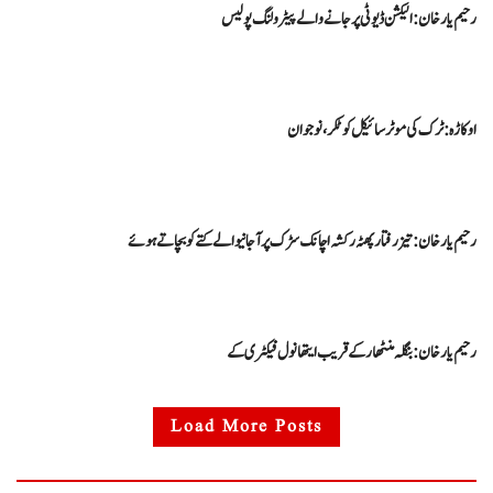
رحیم یارخان : الیکشن ڈیوٹی پرجانے والے پیٹرولنگ پولیس
اوکاڑہ : ٹرک کی موٹر سائیکل کو ٹکر، نوجوان
رحیم یارخان:تیزرفتارپھٹہ رکشہ اچانک سڑک پرآجانیوالے کتے کوبچاتے ہوئے
رحیم یارخان: بنگلہ منٹھار کے قریب ایتھانول فیکٹری کے
Load More Posts