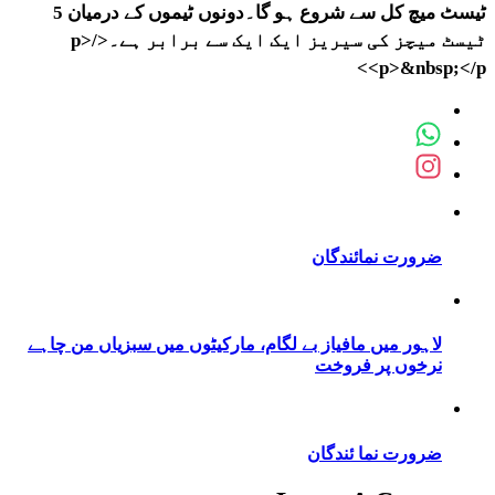
ٹیسٹ میچ کل سے شروع ہو گا۔دونوں ٹیموں کے درمیان 5
ٹیسٹ میچز کی سیریز ایک ایک سے برابر ہے۔</p>
<p>&nbsp;</p>
ضرورت نمائندگان
لاہور میں مافیاز بے لگام، مارکیٹوں میں سبزیاں من چاہے
نرخوں پر فروخت
ضرورت نما ئندگان