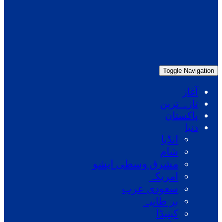
Toggle Navigation
آغاز
تازہ ترین
پاکستان
دنیا
انڈیا
شام
مشرق وسطی ایشو
امریکہ
سعودی عرب
بر طانیہ
کینیڈا