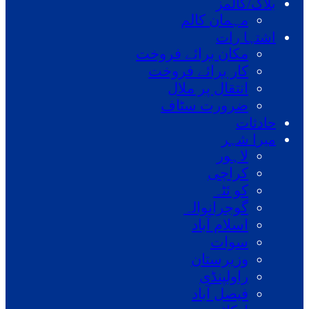
بلاگ/کالمز
مہمان کالم
اشتہا رات
مکان برائے فروخت
کار برائے فروخت
انتقال پر ملال
ضرورت سٹاف
حادثات
میرا شہر
لاہور
کراچی
کو ئٹہ
گوجرانوالہ
اسلام آباد
سوات
وزیرستان
راولپنڈی
فیصل آباد