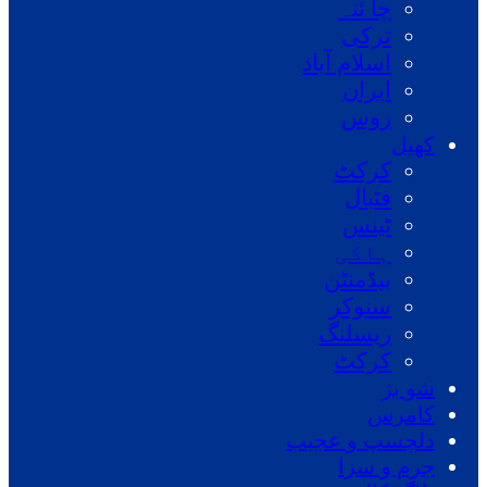
چا ئنہ
ترکی
اسلام آباد
ایران
روس
کھیل
کرکٹ
فٹبال
ٹینس
ہاکی
بیڈمنٹن
سنوکر
ریسلنگ
کرکٹ
شو بز
کامرس
دلچسپ و عجیب
جرم و سزا