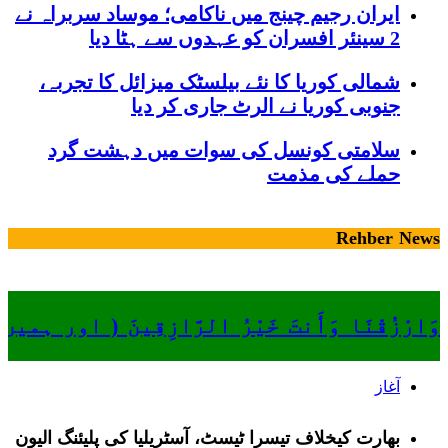
ایران رجیم چینج میں ناکامی؛ موساد سربراہ نے
2 سینئر افسران کو عہدوں سے ہٹا دیا
شمالی کوریا کا نئے بیلسٹک میزائل کا تجربہ،
جنوبی کوریا نے الرٹ جاری کر دیا
سلامتی کونسل کی سوات میں دہشت گرد
حملے کی مذمت
Rehber News
وَارْزُقْنَا وَأَنتَ خَيْرُ الرَّازِقِينَ ( او
آغاز
بھارت کیخلاف تیسرا ٹیسٹ، آسٹریلیا کی پلیئنگ الیون