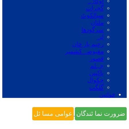
اوکاڑہ
گجرات
سیالکوٹ
ملتان
سرگودھا
لیہ
رحیم یار خان
مقبوضہ کشمیر
قصور
جہلم
پاکپتن
چکوال
گلگت
خواتین
ضرورت نما ئندگان
عوامی مسا ئل