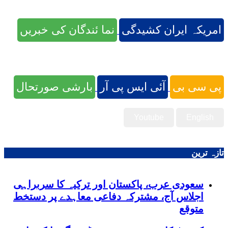
امریکہ ایران کشیدگی
نما ئندگان کی خبریں
پی سی بی
آئی ایس پی آر
بارشی صورتحال
Youtube
English
تازہ ترین
سعودی عرب، پاکستان اور ترکیہ کا سربراہی
اجلاس آج، مشترکہ دفاعی معاہدے پر دستخط
متوقع