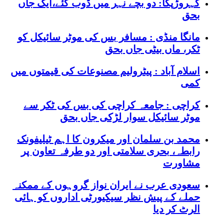
کہروڑپکا: دو بچے نہر میں ڈوب گئے،ایک جاں
بحق
مانگا منڈی : مسافر بس کی موٹر سائیکل کو
ٹکر، ماں بیٹی جاں بحق
اسلام آباد : پیٹرولیم مصنوعات کی قیمتوں میں
کمی
کراچی : جامعہ کراچی کی بس کی ٹکر سے
موٹر سائیکل سوار لڑکی جاں بحق
محمد بن سلمان اور میکرون کا اہم ٹیلیفونک
رابطہ، بحری سلامتی اور دو طرفہ تعاون پر
مشاورت
سعودی عرب نے ایران نواز گروہوں کے ممکنہ
حملے کے پیش نظر سیکیورٹی اداروں کو ہائی
الرٹ کر دیا