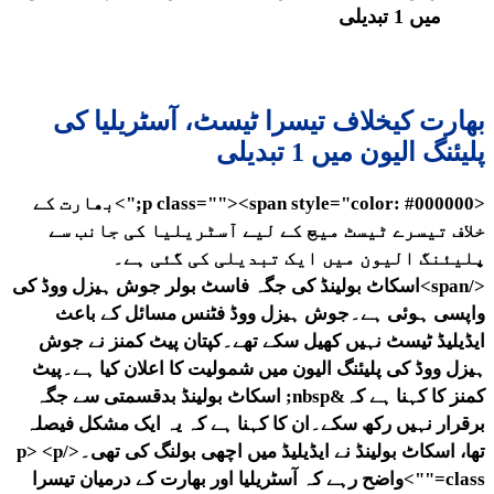
میں 1 تبدیلی
بھارت کیخلاف تیسرا ٹیسٹ، آسٹریلیا کی
پلیئنگ الیون میں 1 تبدیلی
<p class=""><span style="color: #000000;">بھارت کے
خلاف تیسرے ٹیسٹ میچ کے لیے آسٹریلیا کی جانب سے
پلیئنگ الیون میں ایک تبدیلی کی گئی ہے۔
</span>اسکاٹ بولینڈ کی جگہ فاسٹ بولر جوش ہیزل ووڈ کی
واپسی ہوئی ہے۔جوش ہیزل ووڈ فٹنس مسائل کے باعث
ایڈیلیڈ ٹیسٹ نہیں کھیل سکے تھے۔کپتان پیٹ کمنز نے جوش
ہیزل ووڈ کی پلیئنگ الیون میں شمولیت کا اعلان کیا ہے۔پیٹ
کمنز کا کہنا ہے کہ&nbsp; اسکاٹ بولینڈ بدقسمتی سے جگہ
برقرار نہیں رکھ سکے۔ان کا کہنا ہے کہ یہ ایک مشکل فیصلہ
تھا، اسکاٹ بولینڈ نے ایڈیلیڈ میں اچھی بولنگ کی تھی۔</p> <p
class="">واضح رہے کہ آسٹریلیا اور بھارت کے درمیان تیسرا