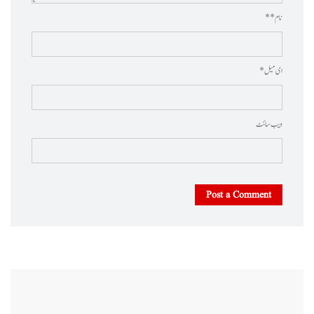
نام * *
ای میل *
ویب‌ سائٹ
Post a Comment