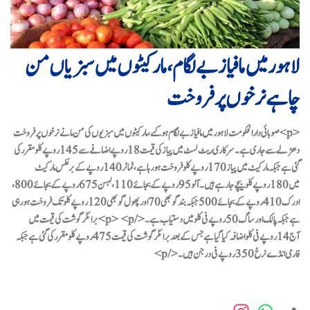
لاہور میں مافیاز بے لگام، مارکیٹوں میں سبزیاں من
چاہے نرخوں پر فروخت
<p>صوبائی دارالحکومت لاہور میں مافیاز بے لگام ہو گئے، مارکیٹوں میں سبزیوں کی من مانے نرخوں پر فروخت
دھڑلے سے جاری ہے۔ سرکاری ریٹ لسٹ میں پیاز کی قیمت 18 روپے اضافے سے 145 روپے کلو مقرر کی
گئی ہے جبکہ مارکیٹ میں پیاز 170 روپے کلو فروخت ہو رہا ہے، ٹماٹر 140 روپے کے برعکس مارکیٹ
میں 180 روپے کلو بیچے جارہے ہیں۔آلو 95 روپے کے بجائے 110، لہسن 675 روپے کے بجائے 800،
ادرک 410 روپے کے بجائے 500 جبکہ بند گوبھی 70 اور پھول گوبھی 120 روپے کلو تک فروخت ہو رہی
ہے جبکہ پالک اور ساگ 50 روپے فی کلو میں دستیاب ہے۔</p> <p>برائلر گوشت کی قیمت میں
آج 14 روپے فی کلو اضافہ کیا گیا ہے جس کے بعد برائلر گوشت کی قیمت 475 روپے کلو مقرر کی گئی ہے جبکہ
فارمی انڈے نرخ 350 روپے فی درجن ہیں۔ </p>