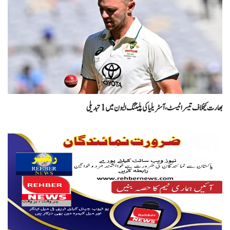
بھارت کیخلاف تیسرا ٹیسٹ، آسٹریلیا کی پلیئنگ الیون میں 1 تبدیلی