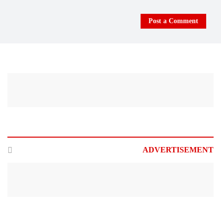
کامیابی شارٹ کٹ سے نہیں
آتی، محنت کرنی پڑتی ہے،
Post a Comment
جہانگیر خان
کراچی: ایئرپورٹ پر کسٹمز کی
کارروائی، دبئی سے آنے والے
مسافر سے قیمتی سامان برآمد
لاہور : بارش سے موسم
خوشگوار، گرمی کی شدت میں
کمی
محسن نقوی کا لاہورایئرپورٹ
ADVERTISEMENT
کا اچانک دورہ، تمام امیگریشن
کاؤنٹرز کھلے رکھنے کا حکم
تونسہ شریف: بوسیدہ چھت
گرنے سے 2 افراد جاں بحق، 2
زخمی