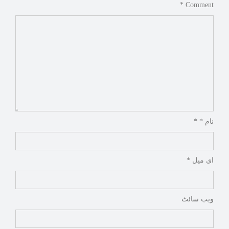
بڑے فیصلے
Comment *
پاکستان کے خلاف پہلے ٹیسٹ
میچ سے قبل انگلینڈ کو بڑا
دھچکا
قومی ہاکی ٹیم ورلڈ کپ میں
شرکت کے لیے نیدرلینڈ روانہ ہو
گئی
نام * *
حسینہ واجد کی حمایت، شکیب
الحسن کے لیے بنگلہ دیش کر
کٹ کے دروازے بند
ای میل *
آئی ٹی ایف ماسٹرز ورلڈ ٹیم
چیمپئن شپ، پاکستان نے سلور
ویب‌ سائٹ
میڈل اپنے نام کر لیا