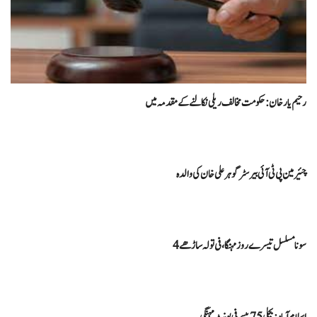
رحیم یارخان :حکومت مخالف ریلی نکالنے کے مقدمہ میں
چئیرمین پی ٹی آئی بیرسٹر گوہرعلی خان کی والدہ
سونا مسلسل تیسرے روز مہنگا، فی تولہ ساڑھے 4