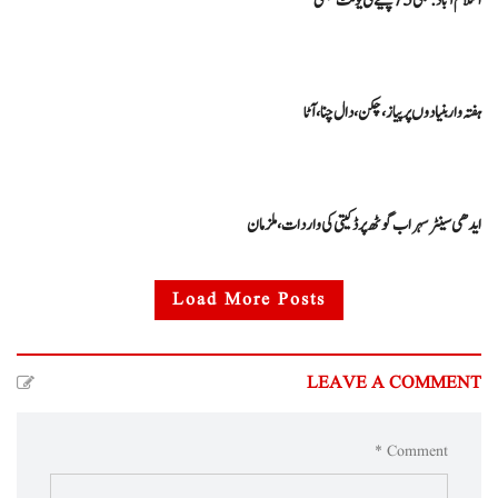
اسلام آباد : بجلی 75 پیسے فی یونٹ مہنگی
ہفتہ وار بنیادوں پر پیاز، چکن، دال چنا، آٹا
ایدھی سینٹر سہراب گوٹھ پر ڈکیتی کی واردات، ملزمان
Load More Posts
LEAVE A COMMENT
Comment *