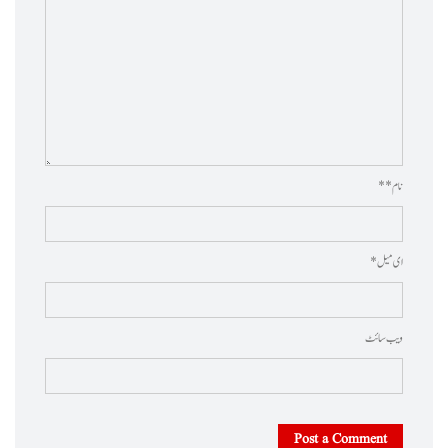
نام * *
ای میل *
ویب‌ سائٹ
Post a Comment