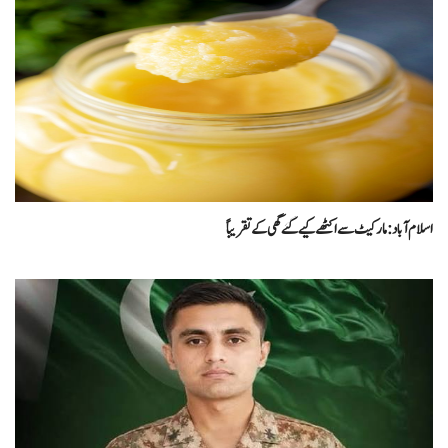
اسلام آباد : مارکیٹ سےاکٹھےکیے گئے گھی کے تقریباً