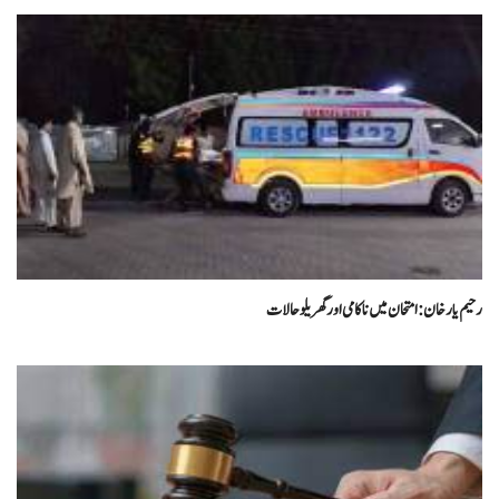
رحیم یارخان :امتحان میں نا کامی اور گھریلو حالات