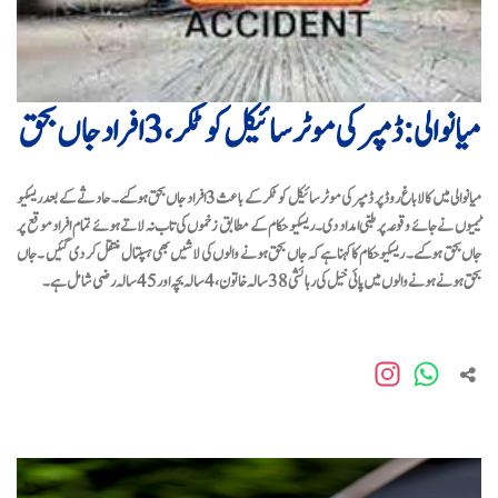
میانوالی: ڈمپر کی موٹر سائیکل کو ٹکر، 3 افراد جاں بحق
میانوالی میں کالاباغ روڈ پر ڈمپر کی موٹر سائیکل کو ٹکر کے باعث 3 افراد جاں بحق ہوگئے ۔
حادثے کے بعد ریسکیو
ٹیمیوں نے جائے وقوعہ پر طبی امداد دی۔ ریسکیو حکام کے مطابق زخموں کی تاب نہ لاتے ہوئے تمام افراد موقع پر
جاں بحق ہوگئے ۔ ریسکیو حکام کا کہنا ہے کہ جاں بحق ہونے والوں کی لاشیں بھی ہسپتال منتقل کر دی گئیں ۔ جاں
بحق ہونے ہونے والوں میں پائی خیل کی رہائشی 38 سالہ خاتون، 4سالہ بچہ اور 45 سالہ رضی شامل ہے ۔