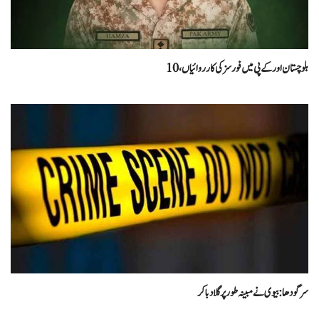
بلوچستان اور کے پی میں فورسز کی کارروائیاں، 10
سرگودھا: بیوی نے مبینہ طور پر گلا دبا کر