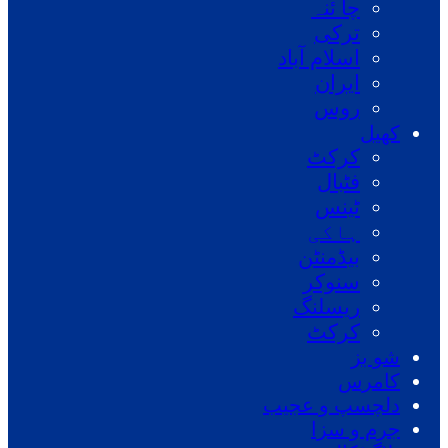
چا ئنہ
ترکی
اسلام آباد
ایران
روس
کھیل
کرکٹ
فٹبال
ٹینس
ہاکی
بیڈمنٹن
سنوکر
ریسلنگ
کرکٹ
شو بز
کامرس
دلچسپ و عجیب
جرم و سزا