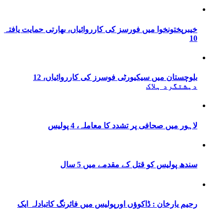
خیبرپختونخوا میں فورسز کی کارروائیاں، بھارتی حمایت یافتہ
10
بلوچستان میں سیکیورٹی فوسرز کی کارروائیاں، 12
دہشتگرد ہلاک
لاہور میں صحافی پر تشدد کا معاملہ، 4 پولیس
سندھ پولیس کو قتل کے مقدمے میں 5 سال
رحیم یارخان : ڈاکوؤں اورپولیس میں فائرنگ کاتبادلہ ایک