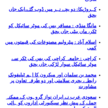
کہروڑپکا: دو بچے نہر میں ڈوب گئے،ایک جاں
بحق
مانگا منڈی : مسافر بس کی موٹر سائیکل کو
ٹکر، ماں بیٹی جاں بحق
اسلام آباد : پیٹرولیم مصنوعات کی قیمتوں میں
کمی
کراچی : جامعہ کراچی کی بس کی ٹکر سے
موٹر سائیکل سوار لڑکی جاں بحق
محمد بن سلمان اور میکرون کا اہم ٹیلیفونک
رابطہ، بحری سلامتی اور دو طرفہ تعاون پر
مشاورت
سعودی عرب نے ایران نواز گروہوں کے ممکنہ
حملے کے پیش نظر سیکیورٹی اداروں کو ہائی