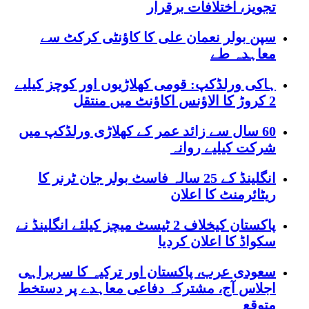
تجویز، اختلافات برقرار
سپن بولر نعمان علی کا کاؤنٹی کرکٹ سے
معاہدہ طے
ہاکی ورلڈکپ: قومی کھلاڑیوں اور کوچز کیلیے
2 کروڑ کا الاؤنس اکاؤنٹ میں منتقل
60 سال سے زائد عمر کے کھلاڑی ورلڈکپ میں
شرکت کیلیے روانہ
انگلینڈ کے 25 سالہ فاسٹ بولر جان ٹرنر کا
ریٹائرمنٹ کا اعلان
پاکستان کیخلاف 2 ٹیسٹ میچز کیلئے انگلینڈ نے
سکواڈ کا اعلان کردیا
سعودی عرب، پاکستان اور ترکیہ کا سربراہی
اجلاس آج، مشترکہ دفاعی معاہدے پر دستخط
متوقع