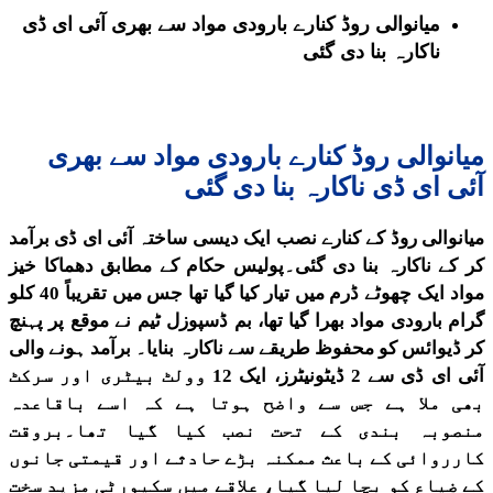
میانوالی روڈ کنارے بارودی مواد سے بھری آئی ای ڈی
ناکارہ بنا دی گئی
میانوالی روڈ کنارے بارودی مواد سے بھری
آئی ای ڈی ناکارہ بنا دی گئی
میانوالی روڈ کے کنارے نصب ایک دیسی ساختہ آئی ای ڈی برآمد
کر کے ناکارہ بنا دی گئی۔پولیس حکام کے مطابق دھماکا خیز
مواد ایک چھوٹے ڈرم میں تیار کیا گیا تھا جس میں تقریباً 40 کلو
گرام بارودی مواد بھرا گیا تھا، بم ڈسپوزل ٹیم نے موقع پر پہنچ
کر ڈیوائس کو محفوظ طریقے سے ناکارہ بنایا۔ برآمد ہونے والی
آئی ای ڈی سے 2 ڈیٹونیٹرز، ایک 12 وولٹ بیٹری اور سرکٹ
بھی ملا ہے جس سے واضح ہوتا ہے کہ اسے باقاعدہ
منصوبہ بندی کے تحت نصب کیا گیا تھا۔بروقت
کارروائی کے باعث ممکنہ بڑے حادثے اور قیمتی جانوں
کے ضیاع کو بچا لیا گیا، علاقے میں سکیورٹی مزید سخت