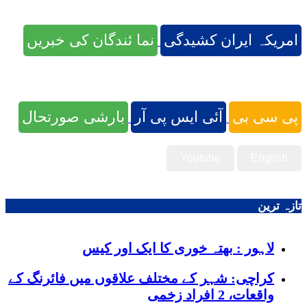
امریکہ ایران کشیدگی
نما ئندگان کی خبریں
پی سی بی
آئی ایس پی آر
بارشی صورتحال
Youtube
English
تازہ ترین
لاہور : بھتہ خوری کا ایک اور کیس
کراچی: شہر کے مختلف علاقوں میں فائرنگ کے
واقعات، 2 افراد زخمی