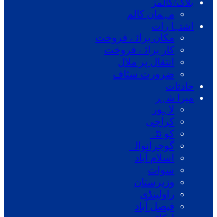
بلاگ/کالمز
مہمان کالم
اشتہا رات
مکان برائے فروخت
کار برائے فروخت
انتقال پر ملال
ضرورت سٹاف
حادثات
میرا شہر
لاہور
کراچی
کو ئٹہ
گوجرانوالہ
اسلام آباد
سوات
وزیرستان
راولپنڈی
فیصل آباد