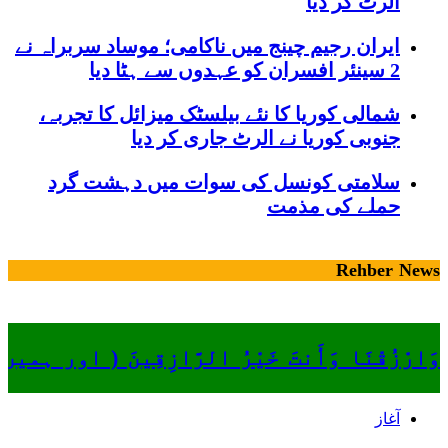
الرٹ کر دیا
ایران رجیم چینج میں ناکامی؛ موساد سربراہ نے
2 سینئر افسران کو عہدوں سے ہٹا دیا
شمالی کوریا کا نئے بیلسٹک میزائل کا تجربہ،
جنوبی کوریا نے الرٹ جاری کر دیا
سلامتی کونسل کی سوات میں دہشت گرد
حملے کی مذمت
Rehber News
وَارْزُقْنَا وَأَنتَ خَيْرُ الرَّازِقِينَ ( او
آغاز