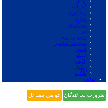
اوکاڑہ
گجرات
سیالکوٹ
ملتان
سرگودھا
لیہ
رحیم یار خان
مقبوضہ کشمیر
قصور
جہلم
پاکپتن
چکوال
گلگت
خواتین
ضرورت نما ئندگان
عوامی مسا ئل