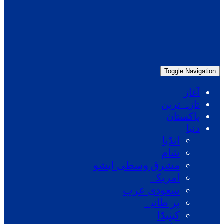
Toggle Navigation
آغاز
تازہ ترین
پاکستان
دنیا
انڈیا
شام
مشرق وسطی ایشو
امریکہ
سعودی عرب
بر طانیہ
کینیڈا