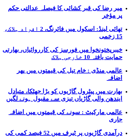
میر رضا کی قبر کشائی کا فیصلہ عدالتی حکم
پر مؤخر
تھائی لینڈ: اسکول میں فائرنگ، 2 افراد ہلاک،
15 زخمی
خیبرپختونخوا میں فورسز کی کارروائیاں، بھارتی
حمایت یافتہ 10 خارجی ہلاک
عالمی منڈی : خام تیل کی قیمتوں میں پھر
اضافہ
بھارت میں پیٹرول گاڑیوں کو بڑا جھٹکا، متبادل
ایندھن والی گاڑیاں تیزی سے مقبول ہونے لگیں
عالمی مارکیٹ : سونے کی قیمتوں میں اضافہ
جاری
درآمدی گاڑیوں پر ٹیرف میں 52 فیصد کمی کی