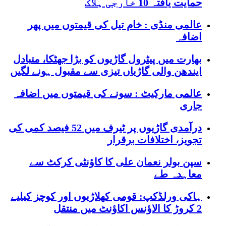
حمایت یافتہ 10 خارجی ہلاک
عالمی منڈی : خام تیل کی قیمتوں میں پھر
اضافہ
بھارت میں پیٹرول گاڑیوں کو بڑا جھٹکا، متبادل
ایندھن والی گاڑیاں تیزی سے مقبول ہونے لگیں
عالمی مارکیٹ : سونے کی قیمتوں میں اضافہ
جاری
درآمدی گاڑیوں پر ٹیرف میں 52 فیصد کمی کی
تجویز، اختلافات برقرار
سپن بولر نعمان علی کا کاؤنٹی کرکٹ سے
معاہدہ طے
ہاکی ورلڈکپ: قومی کھلاڑیوں اور کوچز کیلیے
2 کروڑ کا الاؤنس اکاؤنٹ میں منتقل