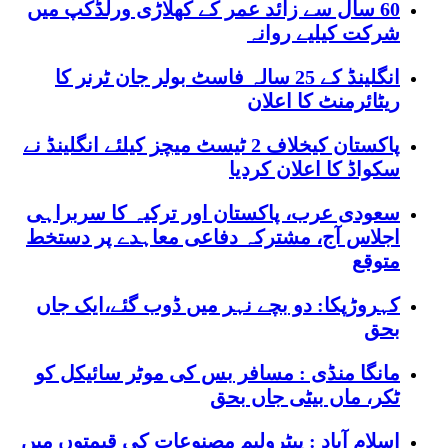
60 سال سے زائد عمر کے کھلاڑی ورلڈکپ میں
شرکت کیلیے روانہ
انگلینڈ کے 25 سالہ فاسٹ بولر جان ٹرنر کا
ریٹائرمنٹ کا اعلان
پاکستان کیخلاف 2 ٹیسٹ میچز کیلئے انگلینڈ نے
سکواڈ کا اعلان کردیا
سعودی عرب، پاکستان اور ترکیہ کا سربراہی
اجلاس آج، مشترکہ دفاعی معاہدے پر دستخط
متوقع
کہروڑپکا: دو بچے نہر میں ڈوب گئے،ایک جاں
بحق
مانگا منڈی : مسافر بس کی موٹر سائیکل کو
ٹکر، ماں بیٹی جاں بحق
اسلام آباد : پیٹرولیم مصنوعات کی قیمتوں میں