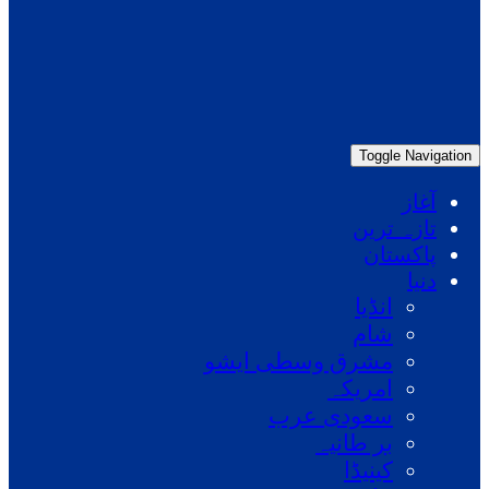
Toggle Navigation
آغاز
تازہ ترین
پاکستان
دنیا
انڈیا
شام
مشرق وسطی ایشو
امریکہ
سعودی عرب
بر طانیہ
کینیڈا