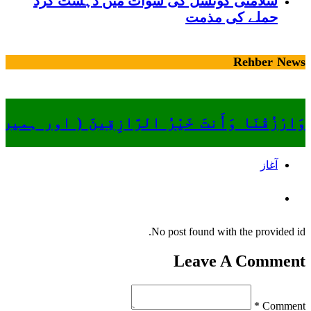
سلامتی کونسل کی سوات میں دہشت گرد
حملے کی مذمت
Rehber News
وَارْزُقْنَا وَأَنتَ خَيْرُ الرَّازِقِينَ ( او
آغاز
No post found with the provided id.
Leave A Comment
Comment *