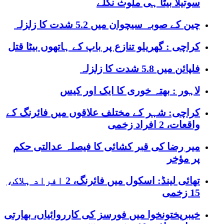
سوتیلا بیٹا ہی ملوث نکلے
چین کے صوبہ سیچوان میں 5.2 شدت کا زلزلہ
کراچی : گھریلو تنازع پر باپ کے ہاتھوں بیٹا قتل
فلپائن میں 5.8 شدت کا زلزلہ
لاہور : بھتہ خوری کا ایک اور کیس
کراچی: شہر کے مختلف علاقوں میں فائرنگ کے
واقعات، 2 افراد زخمی
میر رضا کی قبر کشائی کا فیصلہ عدالتی حکم
پر مؤخر
تھائی لینڈ: اسکول میں فائرنگ، 2 افراد ہلاک،
15 زخمی
خیبرپختونخوا میں فورسز کی کارروائیاں، بھارتی