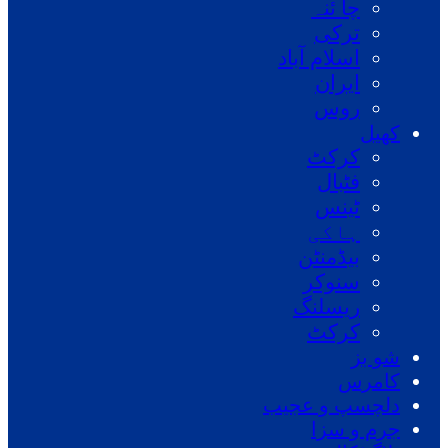
چا ئنہ
ترکی
اسلام آباد
ایران
روس
کھیل
کرکٹ
فٹبال
ٹینس
ہاکی
بیڈمنٹن
سنوکر
ریسلنگ
کرکٹ
شو بز
کامرس
دلچسپ و عجیب
جرم و سزا