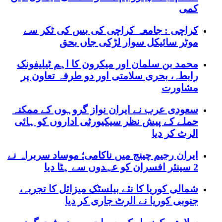
کمی
کراچی : جامعہ کراچی کی بس کی ٹکر سے
موٹر سائیکل سوار لڑکی جاں بحق
محمد بن سلمان اور میکرون کا اہم ٹیلیفونک
رابطہ، بحری سلامتی اور دو طرفہ تعاون پر
مشاورت
سعودی عرب نے ایران نواز گروہوں کے ممکنہ
حملے کے پیش نظر سیکیورٹی اداروں کو ہائی
الرٹ کر دیا
ایران رجیم چینج میں ناکامی؛ موساد سربراہ نے
2 سینئر افسران کو عہدوں سے ہٹا دیا
شمالی کوریا کا نئے بیلسٹک میزائل کا تجربہ،
جنوبی کوریا نے الرٹ جاری کر دیا