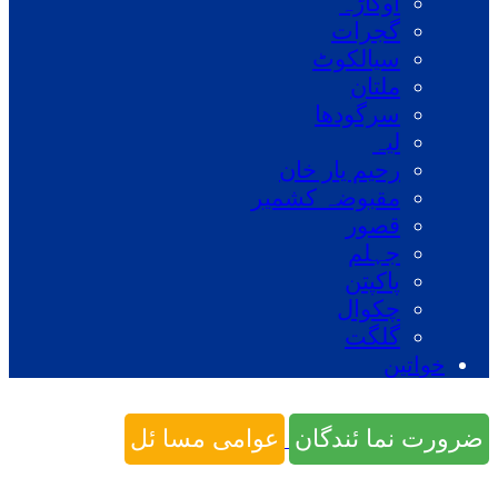
اوکاڑہ
گجرات
سیالکوٹ
ملتان
سرگودھا
لیہ
رحیم یار خان
مقبوضہ کشمیر
قصور
جہلم
پاکپتن
چکوال
گلگت
خواتین
ضرورت نما ئندگان
عوامی مسا ئل