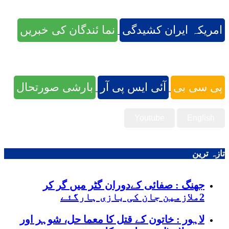
امریکہ ایران کشیدگی
نما ئندگان کی خبریں
پی سی بی
آئی ایس پی آر
بارشی صورتحال
Youtube
English
تازہ ترین
جھنگ : صفائی کےدوران گٹر میں گر کر
2ملازمین جان کی بازی ہارگئے
لاہور : خاتون کے قتل کا معما حل، شوہر اور