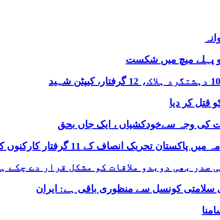
انہ
کو پہلے میچ میں شکست
و قتل کر دیا
الات کی وجہ سےخودکشیاں ، ایک جاں بحق
 11 گرفتار کارکنوں کو عدالت کے رہا کرنے کے احکامات
 صدر بھی دوبدو ملاقات کو مشکل قرار دے چکے ہ
ومی سلامتی کونسل سے منظوری باقی ہے: ایران