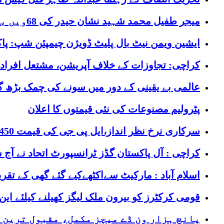
میجر طفیل محمد شہید نشان حیدر کی 68ویں برسی آج منائی جارہی ہے
ایشین ویمن نیٹ بال پلیٹ ڈویژن چیمپئن شپ: پ
کراچی: تجاوزات کے خلاف آپریشن، مشتعل افراد 
عالمی بے یقینی کے دور میں سونے کی چمک بڑھ گئی
پٹرولیم مصنوعات کی نئی قیمتوں کا اعلان
سرکاری نرخ نظر انداز،ایل پی جی کی قیمت 450 روپے کلو تک پہنچ گئی
کراچی : آل پاکستان گڈز ٹرانسپورٹ اتحاد نے آج س
اسلام آباد : مارکیٹ سےاکٹھےکیے گئے گھی کے تقریباً 48 فیصدنمونے کوالٹی ٹیسٹ میں ن
قومی کرکٹرز کو بیرون ملک لیگز کھیلنے کیلئے ای
پانچ ہزار ون ڈے میچز مکمل، مقبول ترین 