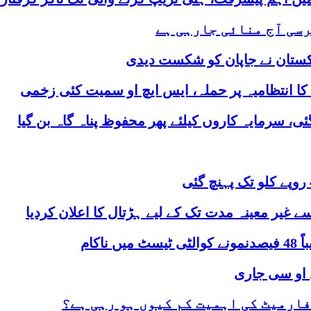
اکستان نے جاپان کو شکست دیدی
کا انتظامیہ پر حملہ، ایس ایچ او سمیت کئی زخمی
، سرمایہ کاروں کیلئے پھر محفوظ پناہ گاہ بن گیا
ے غیر معینہ مدت تک کے لیے ہڑتال کا اعلان کردیا
اکام
ن او سی جاری
فارمیٹ کی اہمیت کم کیوں ہو رہی ہے؟