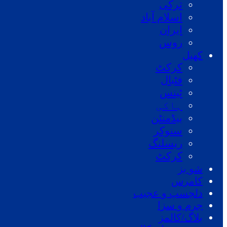
ترکی
اسلام آباد
ایران
روس
کھیل
کرکٹ
فٹبال
ٹینس
ہاکی
بیڈمنٹن
سنوکر
ریسلنگ
کرکٹ
شو بز
کامرس
دلچسپ و عجیب
جرم و سزا
بلاگ/کالمز