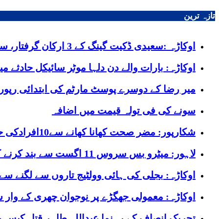
تازہ ترین
اوکاڑہ :سعیدی ڈکیت گینگ کے 3 ارکان گرفتار، ساڑھے 8 لاکھ روپے کا مالِ مسروقہ برآمد
اوکاڑہ: بارات والے دن دلہا موٹر سائیکل حادثے م
میر رضا کے دوسرے پوسٹ مارٹم کی ابتدائی رپور
سونے کی فی تولہ قیمت میں اضافہ
شکارپور: مضر صحت کھانا کھانے سے10افرادکی حالت غیر، 3 بچے دم توڑ گئے
لاہور: میٹرو بس سروس 11 اگست سے بند کرنے کا اعلان
اوکاڑہ: بجلی کی ہائی وولٹیج تاروں سے لگنے سے
اوکاڑہ: معمولی جھگڑے پر نوجوان چھری کے وار س
تحریک انصاف کے رہنما عبداللہ طاہر قتل کیس م