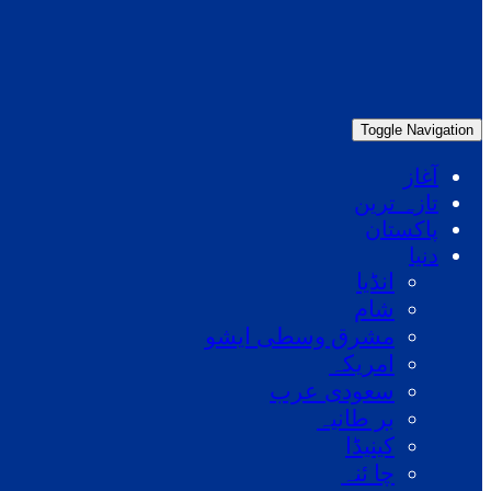
Toggle Navigation
آغاز
تازہ ترین
پاکستان
دنیا
انڈیا
شام
مشرق وسطی ایشو
امریکہ
سعودی عرب
بر طانیہ
کینیڈا
چا ئنہ