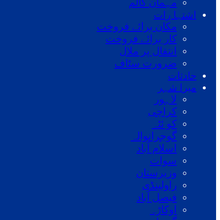
مہمان کالم
اشتہا رات
مکان برائے فروخت
کار برائے فروخت
انتقال پر ملال
ضرورت سٹاف
حادثات
میرا شہر
لاہور
کراچی
کو ئٹہ
گوجرانوالہ
اسلام آباد
سوات
وزیرستان
راولپنڈی
فیصل آباد
اوکاڑہ