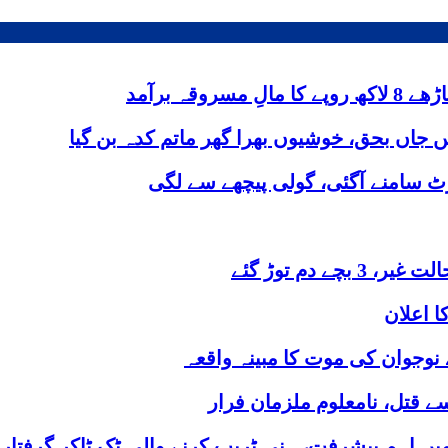
یں جاں بحق، خوشیوں بھرا گھر ماتم کدہ بن گیا
ٹ سامنے آگئی، گولی پیچھے سے لگی
 نوجوان کی موت کا مبینہ واقعہ
ے قتل، نامعلوم ملزمان فرار
یں اہم پیشرفت، ہنی ٹریپ کرنے والی ٹک ٹاکر گرفتار