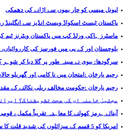
لیونل میسی کو چار بموں سے اڑانے کی دھمکی
پاکستان ٹیسٹ اسکواڈ ویسٹ انڈیز سے انگلینڈ رو
ماسٹرز ہاکی ورلڈ کپ میں پاکستان ویٹرنز ٹیم 
بلوچستان اور کے پی میں فورسز کی کارروائیاں، 10 دہشتگرد ہلاک، 12 گرفتار، کیپٹن شہید
سرگودھا: بیوی نے مبینہ طور پر گلا دبا کر شوہر ک
رحیم یارخان :امتحان میں نا کامی اور گھریلو ح
رحیم یارخان :حکومت مخالف ریلی نکالنے کے مقدمہ میں پاکستان تحریک انصاف کے
مجتبیٰ خامنہ ای کی صحت تشویشناک؟ ایرانی
آبنائے ہرمز کھولنے کا معاہدہ تقریباً مکمل ، ق
امریکا کو 5 قسم کے میزائلوں کی شدید قلت کا سامنا