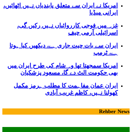
امریکا نے ایران سے متعلق پابندیاں نہیں اٹھائیں،
ایرانی میڈیا
غزہ میں فوجی کارروائیاں نہیں رکیں گی،
اسرائیلی آرمی چیف
ایران سے بات چیت جاری ہے، دیکھیں کیا ہوتا
ہے، ٹرمپ
امریکا سمجھتا تھا وہ شام کی طرح ایران میں
بھی حکومت الٹ دے گا، مسعود پزشکیان
ایران عمان مفاہمت کا مطلب ہرمز مکمل
کھولنا نہیں، کاظم غریب آبادی
Rehber News