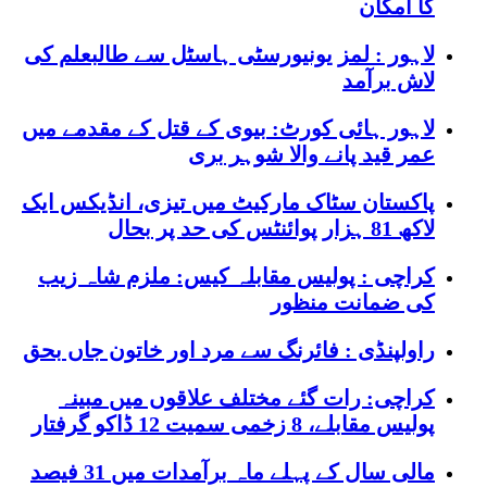
کا امکان
لاہور : لمز یونیورسٹی ہاسٹل سے طالبعلم کی
لاش برآمد
لاہور ہائی کورٹ: بیوی کے قتل کے مقدمے میں
عمر قید پانے والا شوہر بری
پاکستان سٹاک مارکیٹ میں تیزی، انڈیکس ایک
لاکھ 81 ہزار پوائنٹس کی حد پر بحال
کراچی : پولیس مقابلہ کیس: ملزم شاہ زیب
کی ضمانت منظور
راولپنڈی : فائرنگ سے مرد اور خاتون جاں بحق
کراچی: رات گئے مختلف علاقوں میں مبینہ
پولیس مقابلے، 8 زخمی سمیت 12 ڈاکو گرفتار
مالی سال کے پہلے ماہ برآمدات میں 31 فیصد