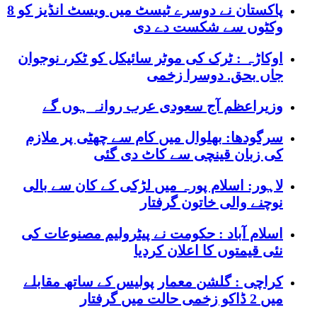
پاکستان نے دوسرے ٹیسٹ میں ویسٹ انڈیز کو 8
وکٹوں سے شکست دے دی
اوکاڑہ : ٹرک کی موٹر سائیکل کو ٹکر، نوجوان
جاں بحق. دوسرا زخمی
وزیراعظم آج سعودی عرب روانہ ہوں گے
سرگودھا: بھلوال میں کام سے چھٹی پر ملازم
کی زبان قینچی سے کاٹ دی گئی
لاہور: اسلام پورہ میں لڑکی کے کان سے بالی
نوچنے والی خاتون گرفتار
اسلام آباد : حکومت نے پیٹرولیم مصنوعات کی
نئی قیمتوں کا اعلان کردیا
کراچی : گلشن معمار پولیس کے ساتھ مقابلے
میں 2 ڈاکو زخمی حالت میں گرفتار