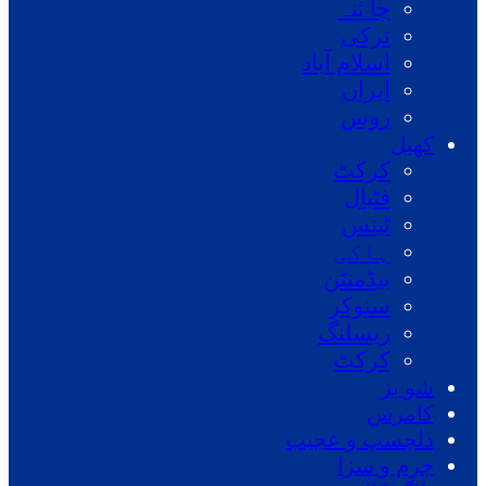
چا ئنہ
ترکی
اسلام آباد
ایران
روس
کھیل
کرکٹ
فٹبال
ٹینس
ہاکی
بیڈمنٹن
سنوکر
ریسلنگ
کرکٹ
شو بز
کامرس
دلچسپ و عجیب
جرم و سزا