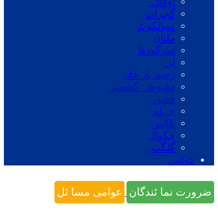
اوکاڑہ
گجرات
سیالکوٹ
ملتان
سرگودھا
لیہ
رحیم یار خان
مقبوضہ کشمیر
قصور
جہلم
پاکپتن
چکوال
گلگت
خواتین
ضرورت نما ئندگان
عوامی مسا ئل