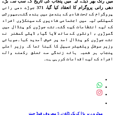
میں رنگ بھر دیئے، لیہ میں پنجاب کی تاریخ کے سب سے بڑے
دھی رانی پروگرام کا انعقاد کیا گیا، 371 جوڑے دھی رانی
پروگرام کے تحت شادی کے بندھن میں بندھ گئے،سپورٹس
کمپلکس لیہ میں اجتماعی شادیوں کے سینکڑوں افراد
کے لیے انتظامات کیے گئے۔نئے جوڑوں کو پنڈال میں
گھوڑوں ، اونٹوں کے ساتھ لایا گیا، ڈپٹی کمشنر نے
نئے جوڑوں کو پنڈال امد پر خوش آمدید کہا۔صوبائی
وزیر سوشل ویلفیئر سہیل کا کہنا تھا کہ وزیر اعلی
پنجاب ہر شعبہ ہائے زندگی سے تعلق رکھنے والے
افراد کے لیے اقدامات کررہی ہے۔
موٹروے پر بڑا کریک ڈاؤن، 5 معروف فوڈ چینز