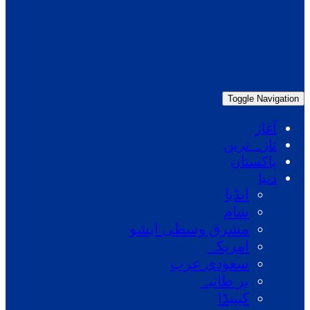
Toggle Navigation
آغاز
تازہ ترین
پاکستان
دنیا
انڈیا
شام
مشرق وسطی ایشو
امریکہ
سعودی عرب
بر طانیہ
کینیڈا