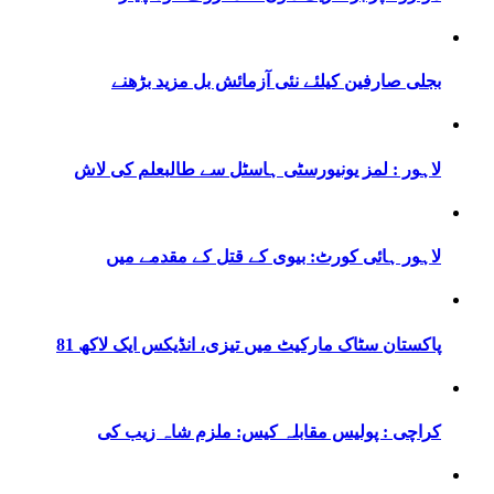
بجلی صارفین کیلئے نئی آزمائش بل مزید بڑھنے
لاہور : لمز یونیورسٹی ہاسٹل سے طالبعلم کی لاش
لاہور ہائی کورٹ: بیوی کے قتل کے مقدمے میں
پاکستان سٹاک مارکیٹ میں تیزی، انڈیکس ایک لاکھ 81
کراچی : پولیس مقابلہ کیس: ملزم شاہ زیب کی