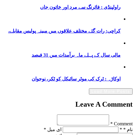
راولپنڈی : فائرنگ سے مرد اور خاتون جاں
کراچی: رات گئے مختلف علاقوں میں مبینہ پولیس مقابلے،
مالی سال کے پہلے ماہ برآمدات میں 31 فیصد
اوکاڑہ : ٹرک کی موٹر سائیکل کو ٹکر، نوجوان
Load More Posts
Leave A Comment
Comment *
نام * *
ای میل *