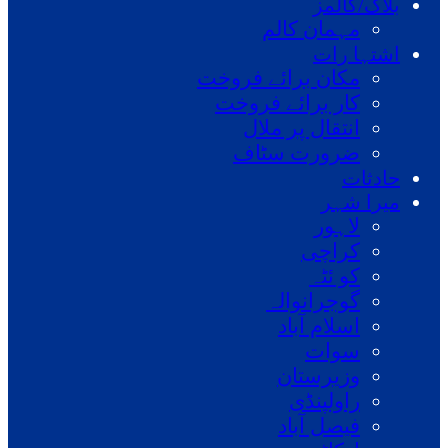
بلاگ/کالمز
مہمان کالم
اشتہا رات
مکان برائے فروخت
کار برائے فروخت
انتقال پر ملال
ضرورت سٹاف
حادثات
میرا شہر
لاہور
کراچی
کو ئٹہ
گوجرانوالہ
اسلام آباد
سوات
وزیرستان
راولپنڈی
فیصل آباد