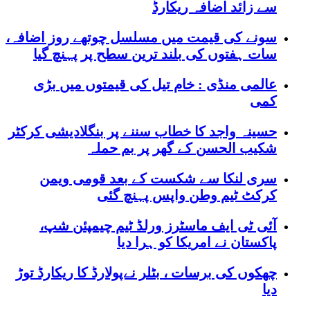
سے زائد اضافہ ریکارڈ
سونے کی قیمت میں مسلسل چوتھے روز اضافہ،
سات ہفتوں کی بلند ترین سطح پر پہنچ گیا
عالمی منڈی : خام تیل کی قیمتوں میں بڑی
کمی
حسینہ واجد کا خطاب سننے پر بنگلادیشی کرکٹر
شکیب الحسن کے گھر پر بم حملہ
سری لنکا سے شکست کے بعد قومی ویمن
کرکٹ ٹیم وطن واپس پہنچ گئی
آئی ٹی ایف ماسٹرز ورلڈ ٹیم چیمپئن شپ،
پاکستان نے امریکا کو ہرا دیا
چھکوں کی برسات ، بٹلر نےپولارڈ کا ریکارڈ توڑ
دیا