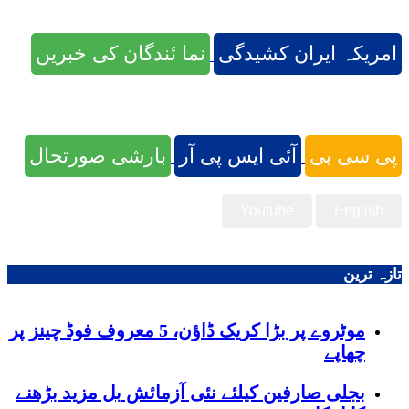
امریکہ ایران کشیدگی
نما ئندگان کی خبریں
پی سی بی
آئی ایس پی آر
بارشی صورتحال
Youtube
English
تازہ ترین
موٹروے پر بڑا کریک ڈاؤن، 5 معروف فوڈ چینز پر
چھاپے
بجلی صارفین کیلئے نئی آزمائش بل مزید بڑھنے