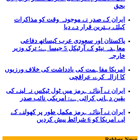
بحق
ایران کے صدر نے موجودہ وقت کو مذاکرات
کیلئے بہترین قرار دے دیا
پاکستان اور سعودی عرب کیساتھ دفاعی
معاہدہ نیٹو کے آرٹیکل 5 جیسا ہے؛ ترک وزیر
خارجہ
امریکا مفاہمت کی یادداشت کی خلاف ورزیوں
کا ازالہ کرے، عراقچی
ایران نے آبنائے ہرمز میں ٹول ٹیکس نہ لینے کی
یقین دہانی کرائی ہے: امریکی نائب صدر
ایران نے آبنائے ہرمز مکمل طور پر کھولنے کے
لیے امریکا کو 6 شرائط پیش کردیں
Rehber News