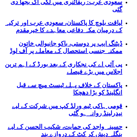
سعودی عرب: ریفائنری میں لگی آگ بجھا دی
گئی
لیاقت بلوچ کا پاکستان، سعودی عرب اور ترکیہ
کے درمیان مکہ دفاعی معاہدے کا خیرمقدم
ڈیٹنگ ایپ پر دوستی، باکو جانیوالی خاتون
ممکنہ جنسی استحصال کے معاملے پر آف لوڈ
پی آئی اے کی نجکاری کے بعد بورڈ کے اہم ترین
اجلاس میں بڑے فیصلے
پاکستان کے خلاف پہلے ٹیسٹ میچ سے قبل
انگلینڈ کو بڑا دھچکا
قومی ہاکی ٹیم ورلڈ کپ میں شرکت کے لیے
نیدرلینڈ روانہ ہو گئی
حسینہ واجد کی حمایت، شکیب الحسن کے لیے
بنگلہ دیش کر کٹ کے دروازے بند