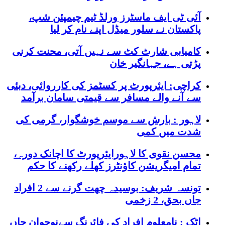
آئی ٹی ایف ماسٹرز ورلڈ ٹیم چیمپئن شپ،
پاکستان نے سلور میڈل اپنے نام کر لیا
کامیابی شارٹ کٹ سے نہیں آتی، محنت کرنی
پڑتی ہے، جہانگیر خان
کراچی: ایئرپورٹ پر کسٹمز کی کارروائی، دبئی
سے آنے والے مسافر سے قیمتی سامان برآمد
لاہور : بارش سے موسم خوشگوار، گرمی کی
شدت میں کمی
محسن نقوی کا لاہورایئرپورٹ کا اچانک دورہ،
تمام امیگریشن کاؤنٹرز کھلے رکھنے کا حکم
تونسہ شریف: بوسیدہ چھت گرنے سے 2 افراد
جاں بحق، 2 زخمی
اٹک : نامعلوم افراد کی فائرنگ سےنوجوان جاں