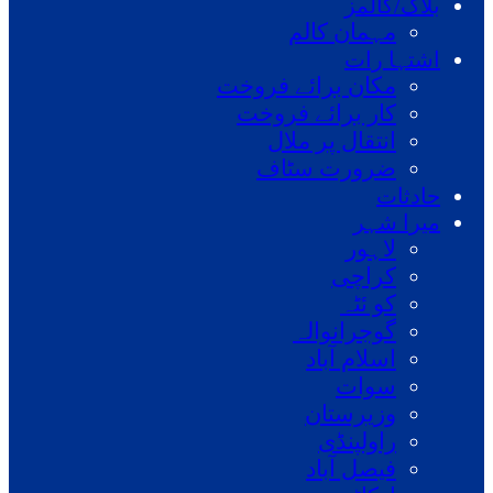
بلاگ/کالمز
مہمان کالم
اشتہا رات
مکان برائے فروخت
کار برائے فروخت
انتقال پر ملال
ضرورت سٹاف
حادثات
میرا شہر
لاہور
کراچی
کو ئٹہ
گوجرانوالہ
اسلام آباد
سوات
وزیرستان
راولپنڈی
فیصل آباد