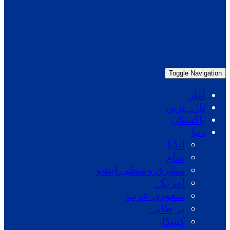
Toggle Navigation
آغاز
تازہ ترین
پاکستان
دنیا
انڈیا
شام
مشرق وسطی ایشو
امریکہ
سعودی عرب
بر طانیہ
کینیڈا