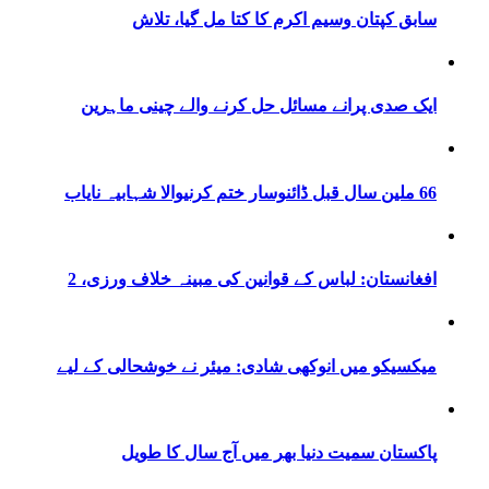
سابق کپتان وسیم اکرم کا کتا مل گیا، تلاش
ایک صدی پرانے مسائل حل کرنے والے چینی ماہرین
66 ملین سال قبل ڈائنوسار ختم کرنیوالا شہابیہ نایاب
افغانستان: لباس کے قوانین کی مبینہ خلاف ورزی، 2
میکسیکو میں انوکھی شادی: میئر نے خوشحالی کے لیے
پاکستان سمیت دنیا بھر میں آج سال کا طویل