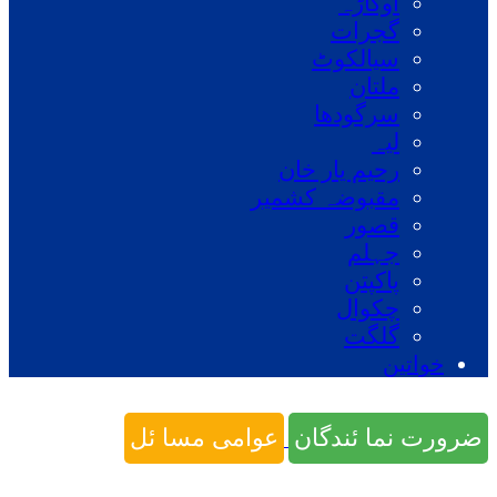
اوکاڑہ
گجرات
سیالکوٹ
ملتان
سرگودھا
لیہ
رحیم یار خان
مقبوضہ کشمیر
قصور
جہلم
پاکپتن
چکوال
گلگت
خواتین
ضرورت نما ئندگان
عوامی مسا ئل