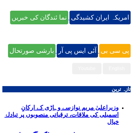
امریکہ ایران کشیدگی
نما ئندگان کی خبریں
پی سی بی
آئی ایس پی آر
بارشی صورتحال
Youtube
English
تازہ ترین
وزیراعلیٰ مریم نوازسے وہاڑی کے ارکانِ
اسمبلی کی ملاقات، ترقیاتی منصوبوں پر تبادلۂ
خیال