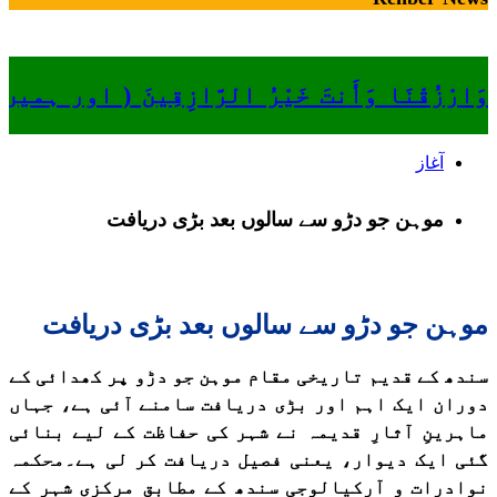
وَارْزُقْنَا وَأَنتَ خَيْرُ الرَّازِقِينَ ( او
آغاز
موہن جو دڑو سے سالوں بعد بڑی دریافت
موہن جو دڑو سے سالوں بعد بڑی دریافت
سندھ کے قدیم تاریخی مقام موہن جو دڑو پر کھدائی کے
دوران ایک اہم اور بڑی دریافت سامنے آئی ہے، جہاں
ماہرینِ آثارِ قدیمہ نے شہر کی حفاظت کے لیے بنائی
گئی ایک دیوار، یعنی فصیل دریافت کر لی ہے۔محکمہ
نوادرات و آرکیالوجی سندھ کے مطابق مرکزی شہر کے