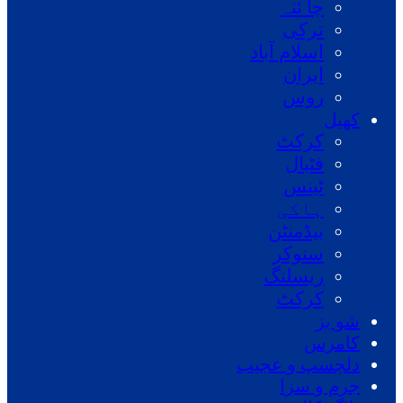
چا ئنہ
ترکی
اسلام آباد
ایران
روس
کھیل
کرکٹ
فٹبال
ٹینس
ہاکی
بیڈمنٹن
سنوکر
ریسلنگ
کرکٹ
شو بز
کامرس
دلچسپ و عجیب
جرم و سزا