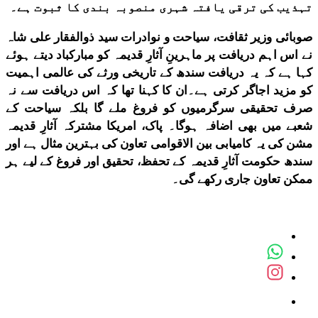
تہذیب کی ترقی یافتہ شہری منصوبہ بندی کا ثبوت ہے۔
صوبائی وزیر ثقافت، سیاحت و نوادرات سید ذوالفقار علی شاہ
نے اس اہم دریافت پر ماہرینِ آثارِ قدیمہ کو مبارکباد دیتے ہوئے
کہا ہے کہ یہ دریافت سندھ کے تاریخی ورثے کی عالمی اہمیت
کو مزید اجاگر کرتی ہے۔ان کا کہنا تھا کہ اس دریافت سے نہ
صرف تحقیقی سرگرمیوں کو فروغ ملے گا بلکہ سیاحت کے
شعبے میں بھی اضافہ ہوگا۔ پاک، امریکا مشترکہ آثارِ قدیمہ
مشن کی یہ کامیابی بین الاقوامی تعاون کی بہترین مثال ہے اور
سندھ حکومت آثارِ قدیمہ کے تحفظ، تحقیق اور فروغ کے لیے ہر
ممکن تعاون جاری رکھے گی۔