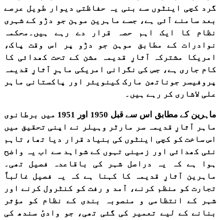
گرد کچی اینٹوں سے بنی یہ حفاظتی دیوار طویل عرصے
بعد سامنے آئی ہے، جسے ماہرین موہن جو دڑو کے شہری
نظام کا ایک اہم حصہ قرار دے رہے ہیں۔محکمہ
نوادرات کے مطابق موہن جو دڑو پر اس وقت پاک،
امریکا مشترکہ آثارِ قدیمہ مشن کے تحت کھدائی کا
کام جاری ہے، جس کی نگرانی امریکی ماہرِ آثارِ قدیمہ
پروفیسر جوناتھن مارک کینویئر اور پاکستانی ماہر
علی لاشاری کر رہے ہیں۔
ماہرین کے مطابق اس سے قبل 1950 اور 1951 میں برطانوی
ماہر آثارِ قدیمہ سر مارٹر وہیلر نے اپنی تحقیق میں
اس ساخت کو کچی اینٹوں کی بنیاد قرار دیا تھا، تاہم
نئی کھدائی اور زمینی تہوں کے شواہد سے اب یہ واضح
ہوا ہے کہ یہ دراصل شہر کی باقاعدہ فصیل تھی۔
ماہرین آثارِ قدیمہ کا کہنا ہے کہ یہ فصیل غالباً
تجارت کو منظم کرنے، آمد و رفت کو کنٹرول کرنے اور
شہر کے انتظامی و منصوبہ بندی کے نظام کو مؤثر
بنانے کے لیے تعمیر کی گئی تھی، جو وادیٔ سندھ کی