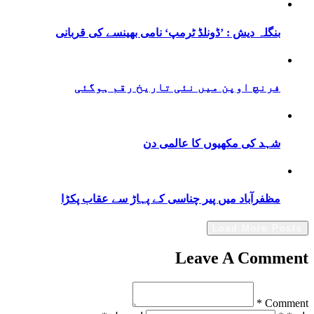
بنگلہ دیش : ’ڈونلڈ ٹرمپ‘ نامی بھینسے کی قربانی
فرنچ اوپن میں نئی تاریخ رقم ہوگئی
شہد کی مکھیوں کا عالمی دن
مظفرآباد میں پیر چناسی کے پہاڑ سے عقاب پکڑا
Load More Posts
Leave A Comment
Comment *