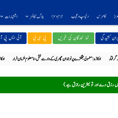
 بز
کامرس
دلچسپ و عجیب
جرم و سزا
بلاگ/کالمز
اشتہا رات
یران کشیدگی
نما ئندگان کی خبریں
پی سی بی
آئی ایس پی آر
گرفتار
اوکاڑہ: معمولی جھگڑے پر نوجوان چھری کے وار سے قتل، نامعلوم ملزمان فرار
اوکاڑ
َ ( اور ہمیں رزق دے اور تو بہترین رازق ہے )