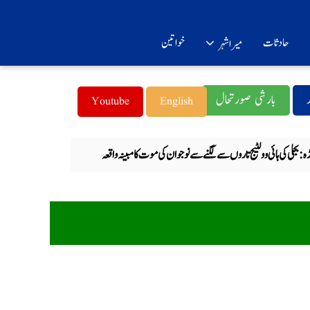
حادثات
خواتین
میرا شہر
بارشی صورتحال
Youtube
English
ہ: بجلی کی ہائی وولٹیج تاروں سے لگنے سے نوجوان کی موت کا مبینہ واقعہ