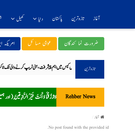
آغاز
تازہ ترین
پاکستان
شو
دنیا
کھیل
ضرورت نما ئندگان
عوامی مسا ئل
امریکہ ا
تحریک انصاف کے رہنما عبداللہ طاہر قتل کیس میں اہم پیشرفت، ہنی ٹریپ کرنے والی ٹک ٹاکر 
تازہ ترین
وَارْزُقْنَا وَأَنتَ خَيْرُ الرَّازِقِين
Rehber News
آغاز
No post found with the provided id.