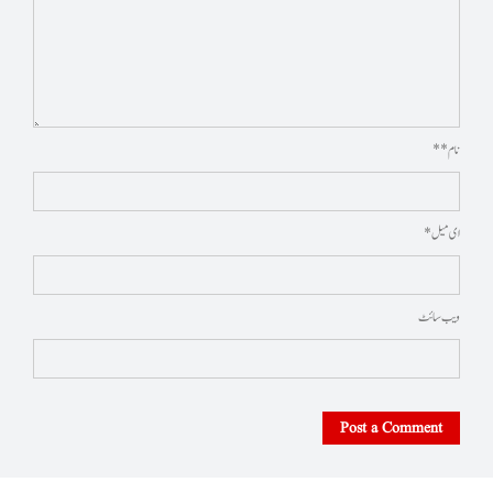
نام * *
ای میل *
ویب‌ سائٹ
Post a Comment