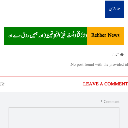
i
تازہ ترین
o
n
وَارْزُقْنَا وَأَنتَ خَيْرُ الرَّازِقِينَ ( اور ہمیں رزق دے اور ت
Rehber News
آغاز
No post found with the provided id.
LEAVE A COMMENT
Comment *