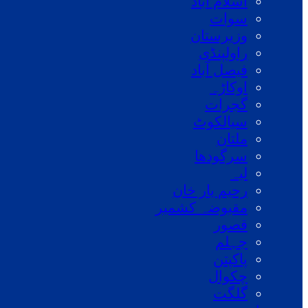
اسلام آباد
سوات
وزیرستان
راولپنڈی
فیصل آباد
اوکاڑہ
گجرات
سیالکوٹ
ملتان
سرگودھا
لیہ
رحیم یار خان
مقبوضہ کشمیر
قصور
جہلم
پاکپتن
چکوال
گلگت