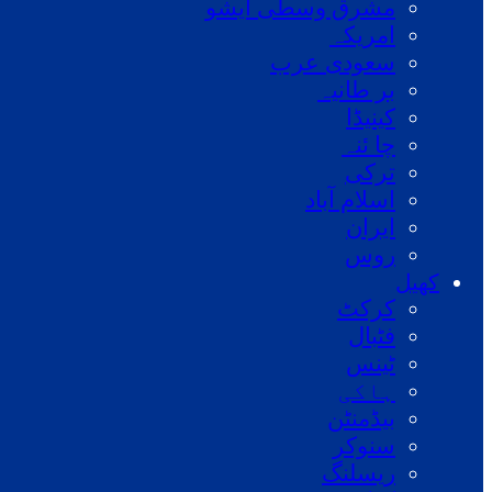
مشرق وسطی ایشو
امریکہ
سعودی عرب
بر طانیہ
کینیڈا
چا ئنہ
ترکی
اسلام آباد
ایران
روس
کھیل
کرکٹ
فٹبال
ٹینس
ہاکی
بیڈمنٹن
سنوکر
ریسلنگ