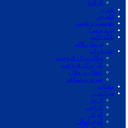
کرکٹ
شو بز
کامرس
دلچسپ و عجیب
جرم و سزا
بلاگ/کالمز
مہمان کالم
اشتہا رات
مکان برائے فروخت
کار برائے فروخت
انتقال پر ملال
ضرورت سٹاف
حادثات
میرا شہر
لاہور
کراچی
کو ئٹہ
گوجرانوالہ