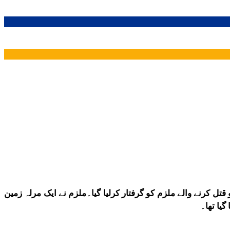
م کو گرفتار کرلیا گیا، جو مقتول بچے کا چچا ہے۔پولیس کے مطابق 6 سالہ فراز علی کو قتل کرنے والے ملزم کو گرفتار کرلیا گیا۔ملزم نے ایک مرلہ زمین