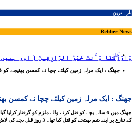
تازہ ترین
Rehber News
آغاز
وَارْزُقْنَا وَأَنتَ خَيْرُ الرَّازِقِينَ ( او
جھنگ : ایک مرلہ زمین کیلئے چچا نے کمسن بھتیجے کو قت
جھنگ : ایک مرلہ زمین کیلئے چچا نے کمسن بھتی
کے تنازع پر اپنے یتیم بھیتجے کو قتل کیا تھا۔ 3 روز قبل بچے کی لاش موضع کدلتھی میں کھیتوں سے ملی تھی، بچے کو گلا دبا کر قتل کیا گیا تھا۔