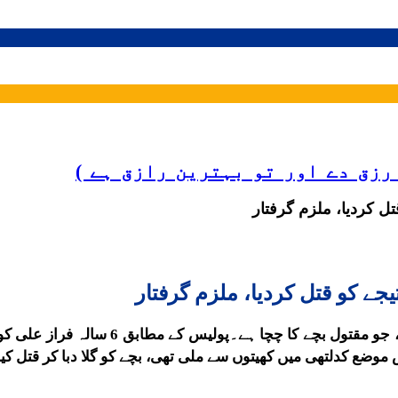
ر ہمیں رزق دے اور تو بہترین رازق ہے )
ل کردیا، ملزم گرفتار
جے کو قتل کردیا، ملزم گرفتار
جھنگ میں 6 سالہ بچے کو قتل کرنے والے ملز