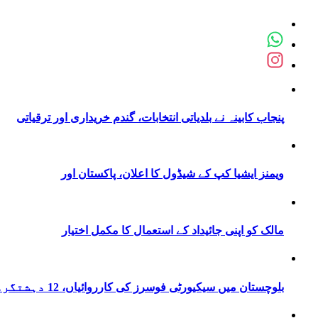
پنجاب کابینہ نے بلدیاتی انتخابات، گندم خریداری اور ترقیاتی
ویمنز ایشیا کپ کے شیڈول کا اعلان، پاکستان اور
مالک کو اپنی جائیداد کے استعمال کا مکمل اختیار
بلوچستان میں سیکیورٹی فوسرز کی کارروائیاں، 12 دہشتگرد ہلاک