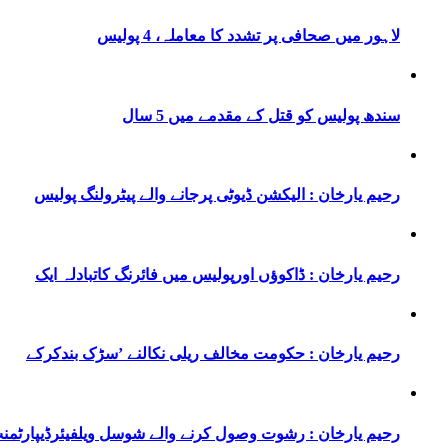
لاہور میں صحافی پر تشدد کا معاملہ، 4 پولیس
سندھ پولیس کو قتل کے مقدمے میں 5 سال
رحیم یارخان : الیکشن ڈیوٹی پرجانے والے پیٹرولنگ پولیس
رحیم یارخان : ڈاکوؤں اورپولیس میں فائرنگ کاتبادلہ ایک
رحیم یارخان : حکومت مخالف ریلی نکالنے ’سڑک بندکرکے
رحیم یارخان : رشوت وصول کرنے والے شوسل ویلفیئرڈیپارٹمن