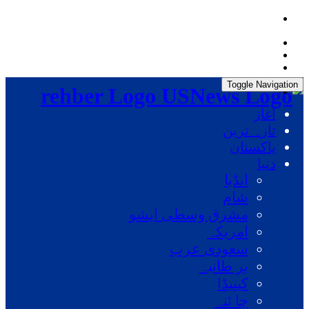
Sunday, August 9, 2026, 12:00:30 AM
Toggle Navigation
rehber Logo
آغاز
تازہ ترین
پاکستان
دنیا
انڈیا
شام
مشرق وسطی ایشو
امریکہ
سعودی عرب
بر طانیہ
کینیڈا
چا ئنہ