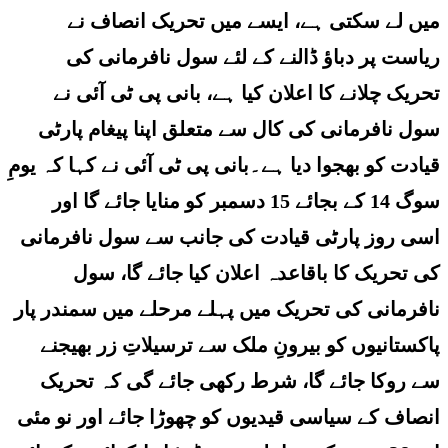
میں لے سکتی ہے، ایسے میں تحریک انصاف نے
ریاست پر دباﺅ ڈالنے کے لئے سول نافرمانی کی
تحریک چلانے کا اعلان کیا ہے، بانی پی ٹی آئی نے
سول نافرمانی کی کال سے متعلق اپنا پیغام پارٹی
قیادت کو بھجوا دیا ہے۔بانی پی ٹی آئی نے کہا کہ یومِ
سوگ 14 کے بجائے 15 دسمبر کو منایا جائے گا اور
اسی روز پارٹی قیادت کی جانب سے سول نافرمانی
کی تحریک کا باقاعدہ اعلان کیا جائے گا، سول
نافرمانی کی تحریک میں پہلے مرحلے میں سمندر پار
پاکستانیوں کو بیرونِ ملک سے ترسیلاتِ زر بھیجنے
سے روکا جائے گا، شرط رکھی جائے گی کہ تحریک
انصاف کے سیاسی قیدیوں کو چھوڑا جائے اور نو مئی