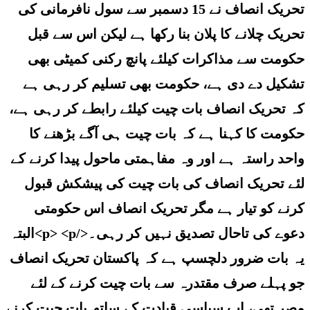
تحریک انصاف نے 15 دسمبر سے سول نافرمانی کی
تحریک چلانے کا پلان بنا رکھا ہے لیکن اس سے قبل
حکومت سے مذاکرات کیلئے پانچ رکنی کمیٹی بھی
تشکیل دے دی ہے، حکومت بھی تسلیم کر رہی ہے
کہ تحریک انصاف بات چیت کیلئے رابطے کر رہی ہے،
حکومت کا کہنا ہے کہ بات چیت ہی آگے بڑھنے کا
واحد راستہ ہے اور وہ مفاہمتی ماحول پیدا کرنے کے
لئے تحریک انصاف کی بات چیت کی پیشکش قبول
کرنے کو تیار ہے مگر تحریک انصاف اس حکومتی
دعوے کی تاحال تصدیق نہیں کر رہی۔</p> <p>البتہ
یہ بات ضرور دلچسپ ہے کہ پاکستان تحریک انصاف
جو پہلے صرف مقتدرہ سے بات چیت کرنے کے لئے
مصر تھی، اب سیاسی قیادت کے ساتھ بات چیت کرنے