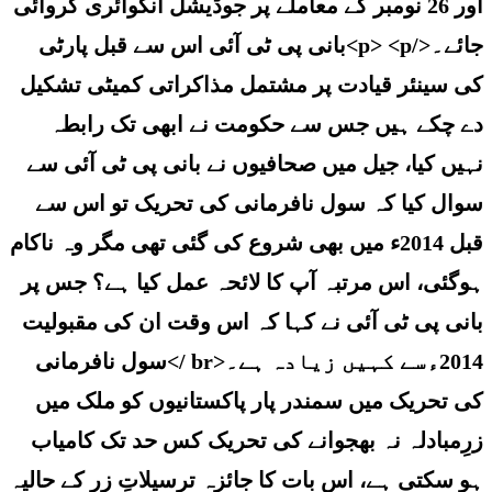
اور 26 نومبر کے معاملے پر جوڈیشل انکوائری کروائی
جائے۔</p> <p>بانی پی ٹی آئی اس سے قبل پارٹی
کی سینئر قیادت پر مشتمل مذاکراتی کمیٹی تشکیل
دے چکے ہیں جس سے حکومت نے ابھی تک رابطہ
نہیں کیا، جیل میں صحافیوں نے بانی پی ٹی آئی سے
سوال کیا کہ سول نافرمانی کی تحریک تو اس سے
قبل 2014ء میں بھی شروع کی گئی تھی مگر وہ ناکام
ہوگئی، اس مرتبہ آپ کا لائحہ عمل کیا ہے؟ جس پر
بانی پی ٹی آئی نے کہا کہ اس وقت ان کی مقبولیت
2014ءسے کہیں زیادہ ہے۔<br />سول نافرمانی
کی تحریک میں سمندر پار پاکستانیوں کو ملک میں
زرِمبادلہ نہ بھجوانے کی تحریک کس حد تک کامیاب
ہو سکتی ہے، اس بات کا جائزہ ترسیلاتِ زر کے حالیہ