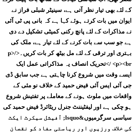
کے لئے بھی تیار نظر آتی ہے، سینیٹر شبلی فراز نے
ایوان میں بات کرتے ہوئے کہا ہے کہ بانی پی ٹی آئی
نے مذاکرات کے لئے پانچ رکنی کمیٹی تشکیل دے دی
ہے جو سب سے بات کرنے کے لئے تیار ہے، ملک کی
بہتری اور ترقی کے لئے مل بیٹھ کر بات کریں۔</p>
<p><br />تحریک انصاف یہ مذاکراتی عمل ایک
ایسے وقت میں شروع کرنا چاہتی ہے جب سابق ڈی
جی آئی ایس آئی فیض حمید کے خلاف نو مئی کے
واقعات میں ملوث ہونے کے معاملے پر تفتیش شروع
ہو چکی ہے اور لیفٹیننٹ جنرل ریٹائرڈ فیض حمید کی
سیاسی سرگرمیوں&lsquo; آفیشل سیکرٹ ایکٹ
کی خلاف ورزیوں اور ریاستی مفاد کو نقصان