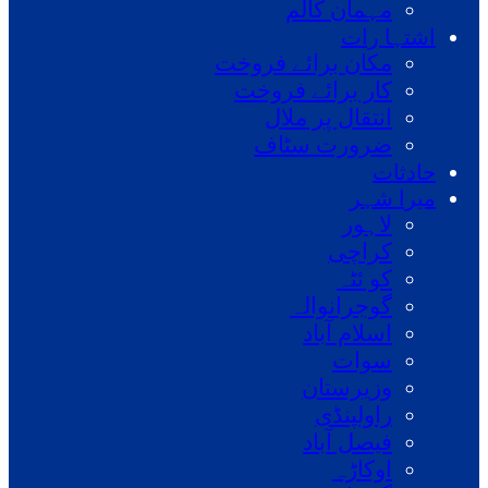
مہمان کالم
اشتہا رات
مکان برائے فروخت
کار برائے فروخت
انتقال پر ملال
ضرورت سٹاف
حادثات
میرا شہر
لاہور
کراچی
کو ئٹہ
گوجرانوالہ
اسلام آباد
سوات
وزیرستان
راولپنڈی
فیصل آباد
اوکاڑہ