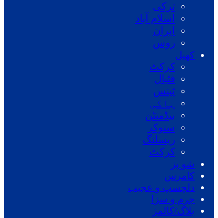
ترکی
اسلام آباد
ایران
روس
کھیل
کرکٹ
فٹبال
ٹینس
ہاکی
بیڈمنٹن
سنوکر
ریسلنگ
کرکٹ
شو بز
کامرس
دلچسپ و عجیب
جرم و سزا
بلاگ/کالمز