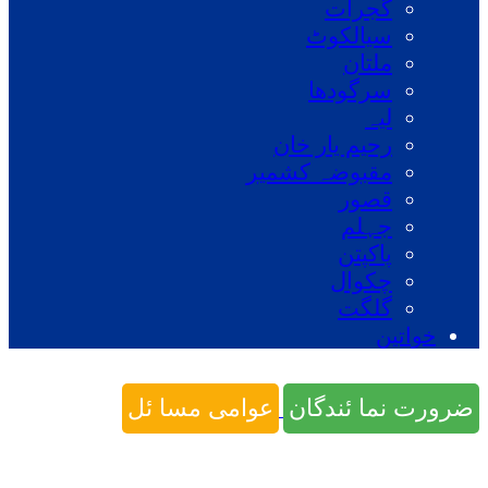
گجرات
سیالکوٹ
ملتان
سرگودھا
لیہ
رحیم یار خان
مقبوضہ کشمیر
قصور
جہلم
پاکپتن
چکوال
گلگت
خواتین
ضرورت نما ئندگان
عوامی مسا ئل