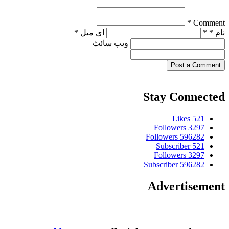
Comment *
نام * *
ای میل *
ویب‌ سائٹ
Post a Comment
Stay Connected
Likes
521
Followers
3297
Followers
596282
Subscriber
521
Followers
3297
Subscriber
596282
Advertisement