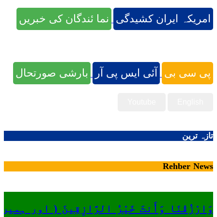
امریکہ ایران کشیدگی
نما ئندگان کی خبریں
پی سی بی
آئی ایس پی آر
بارشی صورتحال
Youtube
English
تازہ ترین
Rehber News
وَارْزُقْنَا وَأَنتَ خَيْرُ الرَّازِقِينَ ( او