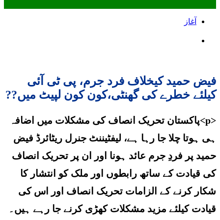
آغاز
فیض حمید کیخلاف فرد جرم، پی ٹی آئی
کیلئے خطرے کی گھنٹی،کون کون لپیٹ میں??
<p>پاکستان تحریک انصاف کی مشکلات میں اضافہ
ہی ہوتا چلا جا رہا ہے، لیفٹیننٹ جنرل ریٹائرڈ فیض
حمید پر فردِ جرم عائد ہونا اور ان پر تحریک انصاف
کی قیادت کے ساتھ رابطوں اور ملک کو انتشار کا
شکار کرنے کے الزامات تحریک انصاف اور اس کی
قیادت کیلئے مزید مشکلات کھڑی کرنے جا رہے ہیں۔