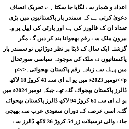
اعداد و شمار سے لگایا جا سکتا ہے، تحریک انصاف
دعویٰ کرتی ہے کہ سمندر پار پاکستانیوں میں بڑی
تعداد ان کے فالورز کی ہے اور پارٹی کی اپیل پر وہ
بیرونِ ملک سے رقم بھجوانا بند کر دیں گے مگر
گزشتہ ایک سال کے ڈیٹا پر نظر دوڑائیں تو سمندر پار
پاکستانیوں نے ملک کی موجودہ سیاسی صورتحال
میں پہلے سے زیادہ رقم پاکستان بھجوائی۔</p>
<p>نومبر 2023ء میں یو اے ای سے 41 کروڑ 18 لاکھ
ڈالرز پاکستان بھجوائے گئے تھے جبکہ نومبر 2024ء میں
یو اے ای سے 61 کروڑ 94 لاکھ ڈالرز پاکستان بھجوائے
گئے، اسی عرصے کے دوران سعودی عرب سے بھیجی
جانے والی ترسیلات زر 54 کروڑ 36 لاکھ ڈالرز سے