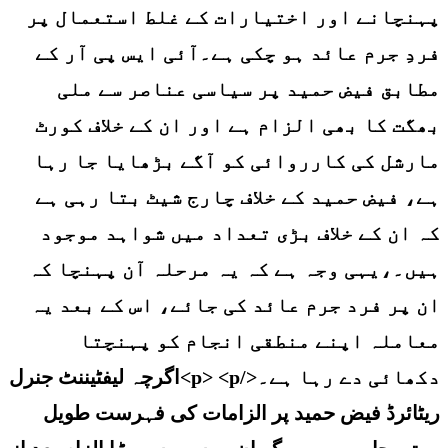
پہنچانے اور اختیارات کے غلط استعمال پر
فردِ جرم عائد ہو چکی ہے۔آئی ایس پی آر کے
مطابق فیض حمید پر سیاسی عناصر سے ملی
بھگت کا بھی الزام ہے اور ان کے خلاف کورٹ
مارشل کی کارروائی کو آگے بڑھایا جا رہا
ہے، فیض حمید کے خلاف چارج شیٹ بتا رہی ہے
کہ ان کے خلاف بڑی تعداد میں شواہد موجود
ہیں۔،یہی وجہ ہے کہ یہ مرحلہ آن پہنچا کہ
ان پر فرد جرم عائد کی جائے، اس کے بعد یہ
معاملہ اپنے منطقی انجام کو پہنچتا
دکھائی دے رہا ہے۔</p> <p>اگرچہ لیفٹیننٹ جنرل
ریٹائرڈ فیض حمید پر الزامات کی فہرست طویل