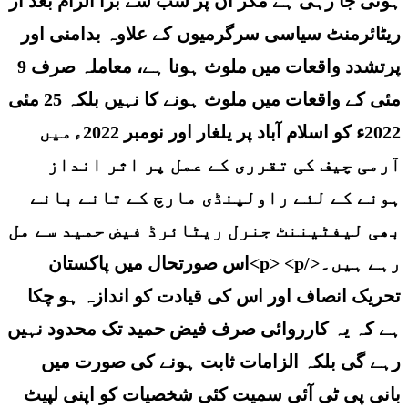
ہوتی جا رہی ہے مگر ان پر سب سے بڑا الزام بعد از
ریٹائرمنٹ سیاسی سرگرمیوں کے علاوہ بدامنی اور
پرتشدد واقعات میں ملوث ہونا ہے، معاملہ صرف 9
مئی کے واقعات میں ملوث ہونے کا نہیں بلکہ 25 مئی
2022ء کو اسلام آباد پر یلغار اور نومبر 2022ءمیں
آرمی چیف کی تقرری کے عمل پر اثر انداز
ہونے کے لئے راولپنڈی مارچ کے تانے بانے
بھی لیفٹیننٹ جنرل ریٹائرڈ فیض حمید سے مل
رہے ہیں۔</p> <p>اس صورتحال میں پاکستان
تحریک انصاف اور اس کی قیادت کو اندازہ ہو چکا
ہے کہ یہ کارروائی صرف فیض حمید تک محدود نہیں
رہے گی بلکہ الزامات ثابت ہونے کی صورت میں
بانی پی ٹی آئی سمیت کئی شخصیات کو اپنی لپیٹ