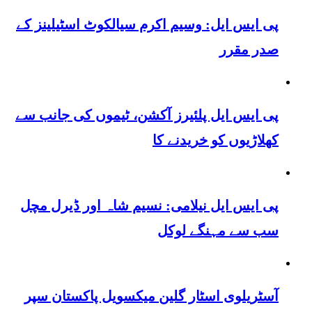
پی ایس ایل: وسیم اکرم سیالکوٹ اسٹیلینز کے
صدر مقرر
پی ایس ایل پلئیرز آکشن، ٹیموں کی جانب سے
کھلاڑیوں کو خریدنے کا
پی ایس ایل نیلامی: نسیم شاہ اور ڈیرل مچل
سب سے مہنگے لوکل
آسٹریلوی اسٹار گلین میکسویل پاکستان سپر