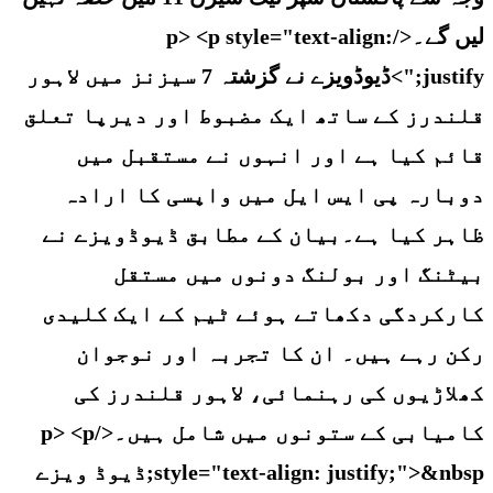
لیں گے۔</p> <p style="text-align:
justify;">ڈیوڈویزے نے گزشتہ 7 سیزنز میں لاہور
قلندرز کے ساتھ ایک مضبوط اور دیرپا تعلق
قائم کیا ہے اور انہوں نے مستقبل میں
دوبارہ پی ایس ایل میں واپسی کا ارادہ
ظاہر کیا ہے۔بیان کے مطابق ڈیوڈویزے نے
بیٹنگ اور بولنگ دونوں میں مستقل
کارکردگی دکھاتے ہوئے ٹیم کے ایک کلیدی
رکن رہے ہیں۔ ان کا تجربہ اور نوجوان
کھلاڑیوں کی رہنمائی، لاہور قلندرز کی
کامیابی کے ستونوں میں شامل ہیں۔</p> <p
style="text-align: justify;">&nbsp;ڈیوڈ ویزے