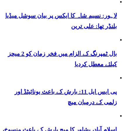
لاہور: نسیم شاہ کا ایکس پر بیان سوشل میڈیا
بلنڈر تھا: علی ترین
بال ٹمپرنگ کے الزام میں فخر زمان کو 2 میچز
کیلئے معطل کردیا
پی ایس ایل 11: بارش کے باعث یونائیٹڈ اور
زلمی کے درمیان میچ
اسلام آباد، پشاور کا میچ بارش کے باعث منسوخ،