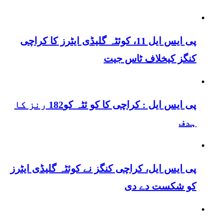
پی ایس ایل 11، کوئٹہ گلیڈی ایٹرز کا کراچی
کنگز کیخلاف ٹاس جیت
پی ایس ایل : کراچی کا کو ئٹہ کو182 رنز کا
ہدف
پی ایس ایل، کراچی کنگز نے کوئٹہ گلیڈی ایٹرز
کو شکست دے دی