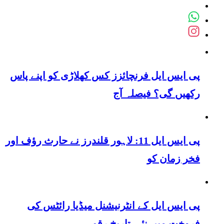
پی ایس ایل فرنچائزز کس کھلاڑی کو اپنے پاس
رکھیں گی؟ فیصلہ آج
پی ایس ایل 11: لاہور قلندرز نے حارث رؤف اور
فخر زمان کو
پی ایس ایل کے انٹرنیشنل میڈیا رائٹس کی
فروخت میں نئی تاریخ رقم