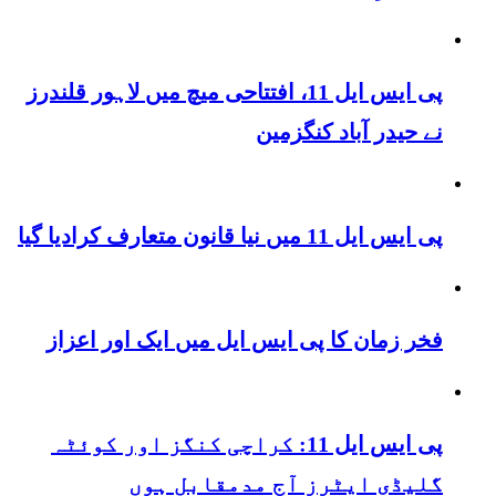
پی ایس ایل 11، افتتاحی میچ میں لاہور قلندرز
نے حیدر آباد کنگزمین
پی ایس ایل 11 میں نیا قانون متعارف کرادیا گیا
فخر زمان کا پی ایس ایل میں ایک اور اعزاز
پی ایس ایل 11: کراچی کنگز اور کوئٹہ
گلیڈی ایٹرز آج مدمقابل ہوں