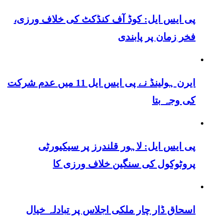
پی ایس ایل: کوڈ آف کنڈکٹ کی خلاف ورزی،
فخر زمان پر پابندی
ایرن ہولینڈ نے پی ایس ایل 11 میں عدم شرکت
کی وجہ بتا
پی ایس ایل: لاہور قلندرز پر سیکیورٹی
پروٹوکول کی سنگین خلاف ورزی کا
اسحاق ڈار چار ملکی اجلاس پر تبادلہ خیال