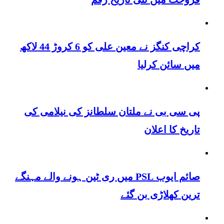
کراچی کنگز نے معین علی کو 6 کروڑ 44 لاکھ
میں سائن کرلیا
پی سی بی نے ملتان سلطانز کی نیلامی کی
تاریخ کا اعلان
صائم ایوب PSL میں ری ٹین ہونے والے مہنگے
ترین کھلاڑی بن گئے