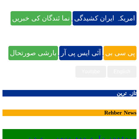
امریکہ ایران کشیدگی
نما ئندگان کی خبریں
پی سی بی
آئی ایس پی آر
بارشی صورتحال
Youtube
English
تازہ ترین
Rehber News