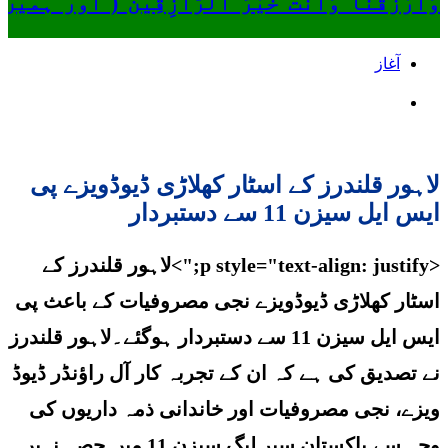
وَارْزُقْنَا وَأَنتَ خَيْرُ الرَّازِقِينَ ( او
آغاز
لاہور قلندرز کے اسٹار کھلاڑی ڈیوڈویزے پی
ایس ایل سیزن 11 سے دستبردار
<p style="text-align: justify;">لاہور قلندرز کے
اسٹار کھلاڑی ڈیوڈویزے نجی مصروفیات کے باعث پی
ایس ایل سیزن 11 سے دستبردار ہوگئے۔لاہور قلندرز
نے تصدیق کی ہے کہ ان کے تجربہ کار آل راؤنڈر ڈیوڈ
ویزے، نجی مصروفیات اور خاندانی ذمہ داریوں کی
وجہ سے پاکستان سپر لیگ سیزن 11 میں حصہ نہیں