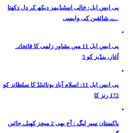
پی ایس ایل: خالی اسٹیڈیمز دیکھ کر دل دکھتا
ہے، شائقین کی واپسی
پی ایس ایل 11 میں پشاور زلمی کا فاتحانہ
آغاز، پنڈیز کو 5
پی ایس ایل 11: اسلام آباد یونائیٹڈ کا سلطانز کو
172 رنز کا
پاکستان سپر لیگ : آج بھی 2 میچز کھیلے جائیں