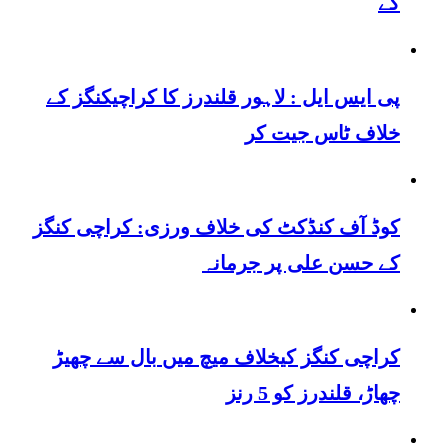
گے
پی ایس ایل : لاہور قلندرز کا کراچیکنگز کے
خلاف ٹاس جیت کر
کوڈ آف کنڈکٹ کی خلاف ورزی: کراچی کنگز
کے حسن علی پر جرمانہ
کراچی کنگز کیخلاف میچ میں بال سے چھیڑ
چھاڑ، قلندرز کو 5 رنز