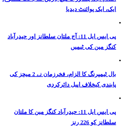
ایک، ایک پوائنٹ دیدیا
پی ایس ایل 11: آج ملتان سلطانز اور حیدرآباد
کنگز مین کی ٹیمیں
بال ٹیمپرنگ کا الزام، فخرزمان نے 2 میچز کی
پابندی کیخلاف اپیل دائرکردی
پی ایس ایل 11: حیدرآباد کنگز مین کا ملتان
سلطانز کو 226 رنز