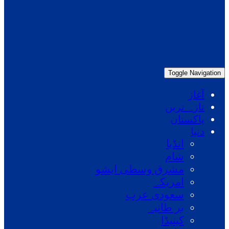
Toggle Navigation
آغاز
تازہ ترین
پاکستان
دنیا
انڈیا
شام
مشرق وسطی ایشو
امریکہ
سعودی عرب
بر طانیہ
کینیڈا