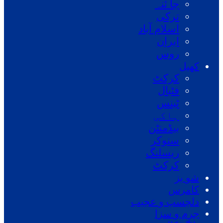
چا ئنہ
ترکی
اسلام آباد
ایران
روس
کھیل
کرکٹ
فٹبال
ٹینس
ہاکی
بیڈمنٹن
سنوکر
ریسلنگ
کرکٹ
شو بز
کامرس
دلچسپ و عجیب
جرم و سزا