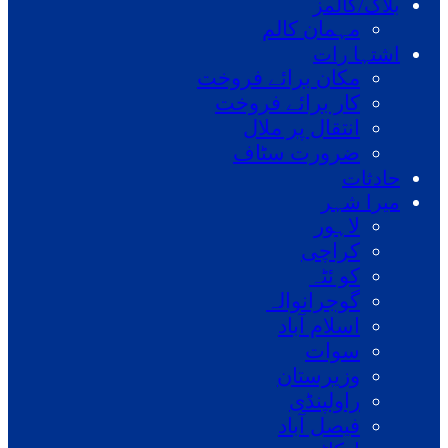
بلاگ/کالمز
مہمان کالم
اشتہا رات
مکان برائے فروخت
کار برائے فروخت
انتقال پر ملال
ضرورت سٹاف
حادثات
میرا شہر
لاہور
کراچی
کو ئٹہ
گوجرانوالہ
اسلام آباد
سوات
وزیرستان
راولپنڈی
فیصل آباد