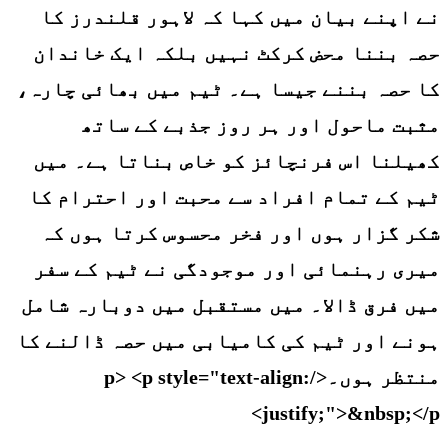
نے اپنے بیان میں کہا کہ لاہور قلندرز کا
حصہ بننا محض کرکٹ نہیں بلکہ ایک خاندان
کا حصہ بننے جیسا ہے۔ ٹیم میں بھائی چارہ،
مثبت ماحول اور ہر روز جذبے کے ساتھ
کھیلنا اس فرنچائز کو خاص بناتا ہے۔ میں
ٹیم کے تمام افراد سے محبت اور احترام کا
شکر گزار ہوں اور فخر محسوس کرتا ہوں کہ
میری رہنمائی اور موجودگی نے ٹیم کے سفر
میں فرق ڈالا۔ میں مستقبل میں دوبارہ شامل
ہونے اور ٹیم کی کامیابی میں حصہ ڈالنے کا
منتظر ہوں۔</p> <p style="text-align:
justify;">&nbsp;</p>