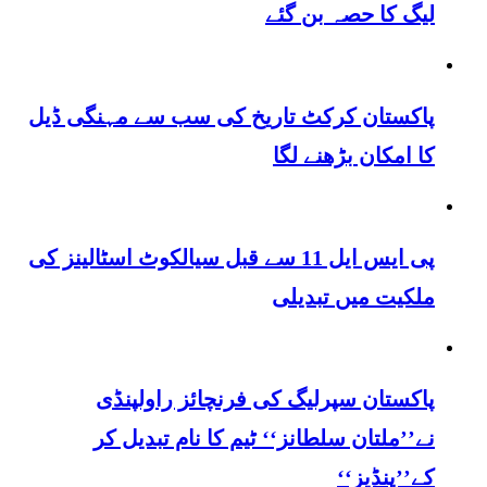
لیگ کا حصہ بن گئے
پاکستان کرکٹ تاریخ کی سب سے مہنگی ڈیل
کا امکان بڑھنے لگا
پی ایس ایل 11 سے قبل سیالکوٹ اسٹالینز کی
ملکیت میں تبدیلی
پاکستان سپرلیگ کی فرنچائز راولپنڈی
نے’’ملتان سلطانز‘‘ ٹیم کا نام تبدیل کر
کے’’پنڈیز‘‘