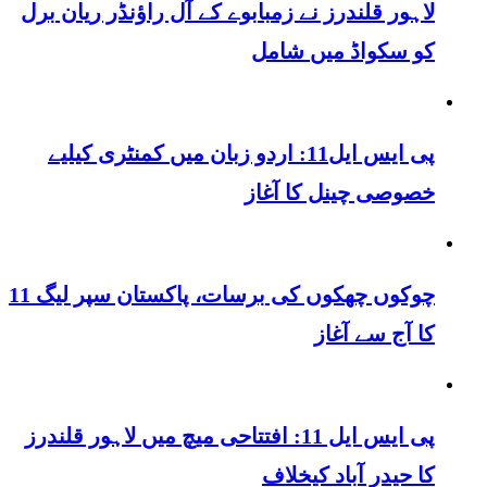
لاہور قلندرز نے زمبابوے کے آل راؤنڈر ریان برل
کو سکواڈ میں شامل
پی ایس ایل11: اردو زبان میں کمنٹری کیلیے
خصوصی چینل کا آغاز
چوکوں چھکوں کی برسات، پاکستان سپر لیگ 11
کا آج سے آغاز
پی ایس ایل 11: افتتاحی میچ میں لاہور قلندرز
کا حیدر آباد کیخلاف