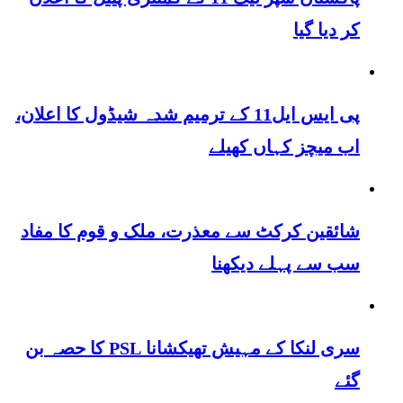
کر دیا گیا
پی ایس ایل11 کے ترمیم شدہ شیڈول کا اعلان،
اب میچز کہاں کھیلے
شائقین کرکٹ سے معذرت، ملک و قوم کا مفاد
سب سے پہلے دیکھنا
سری لنکا کے مہیش تھیکشانا PSL کا حصہ بن
گئے