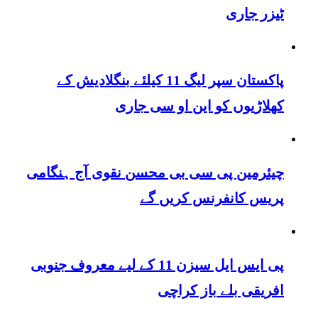
ٹیزر جاری
پاکستان سپر لیگ 11 کیلئے بنگلادیش کے
کھلاڑیوں کو این او سی جاری
چیئرمین پی سی بی محسن نقوی آج ہنگامی
پریس کانفرنس کریں گے
پی ایس ایل سیزن 11 کے لیے معروف جنوبی
افریقی بلے باز کراچی