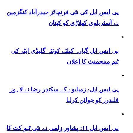
پی ایس ایل کی نئی فرنچائز حیدرآباد کنگزمین
نے آسٹریلوی کھلاڑی کو کپتان
پی ایس ایل گیارہ کیلئے کوئٹہ گلیڈی ایٹر کی
ٹیم مینجمنٹ کا اعلان
پی ایس ایل: زمبابوے کے سکندر رضا نے لاہور
قلندرز کو جوائن کرلیا
پی ایس ایل 11: پشاور زلمی نے نئی ٹیم کٹ کا