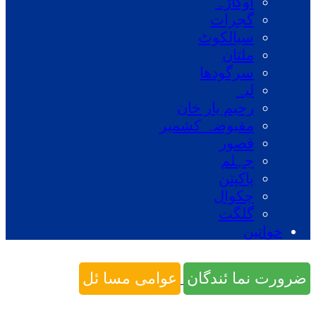
اوکاڑہ
گجرات
سیالکوٹ
ملتان
سرگودھا
لیہ
رحیم یار خان
مقبوضہ کشمیر
قصور
جہلم
پاکپتن
چکوال
گلگت
خواتین
ضرورت نما ئندگان
عوامی مسا ئل