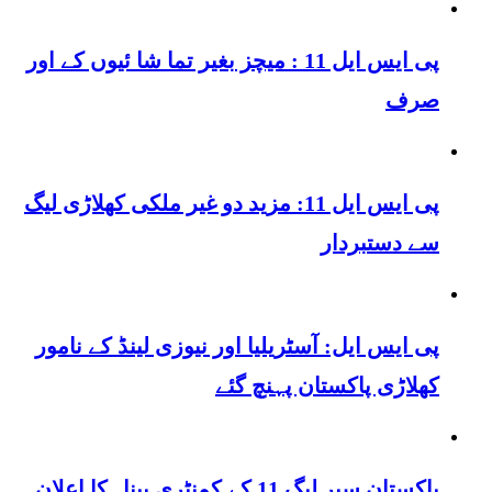
پی ایس ایل 11 : میچز بغیر تما شا ئیوں کے اور
صرف
پی ایس ایل 11: مزید دو غیر ملکی کھلاڑی لیگ
سے دستبردار
پی ایس ایل: آسٹریلیا اور نیوزی لینڈ کے نامور
کھلاڑی پاکستان پہنچ گئے
پاکستان سپر لیگ 11 کے کمنٹری پینل کا اعلان