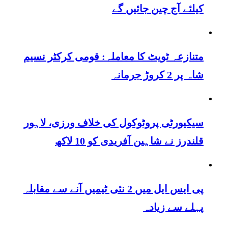
کیلئے آج چین جائیں گے
متنازعہ ٹویٹ کا معاملہ: قومی کرکٹر نسیم
شاہ پر 2 کروڑ جرمانہ
سیکیورٹی پروٹوکول کی خلاف ورزی، لاہور
قلندرز نے شاہین آفریدی کو 10 لاکھ
پی ایس ایل میں 2 نئی ٹیمیں آنے سے مقابلہ
پہلے سے زیادہ