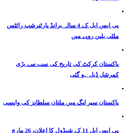
پی ایس ایل کے 4 سالہ برانڈ پارٹنرشپ رائٹس
ملٹی بلین روپے میں
پاکستان کرکٹ کی تاریخ کی سب سے بڑی
کمرشل ڈیل ہو گئی
پاکستان سپر لیگ میں ملتان سلطانز کی واپسی
پی ایس ایل 11 کے شیڈول کا اعلان، 26 مارچ