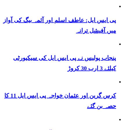
پی ایس ایل: عاطف اسلم اور آئمہ بیگ کی آواز
میں آفیشل ترانہ
پنجاب پولیس نے پی ایس ایل کی سیکیورٹی
کیلئے 3 ارب 30 کروڑ
کرس گرین اور عثمان خواجہ پی ایس ایل 11 کا
حصہ بن گئے