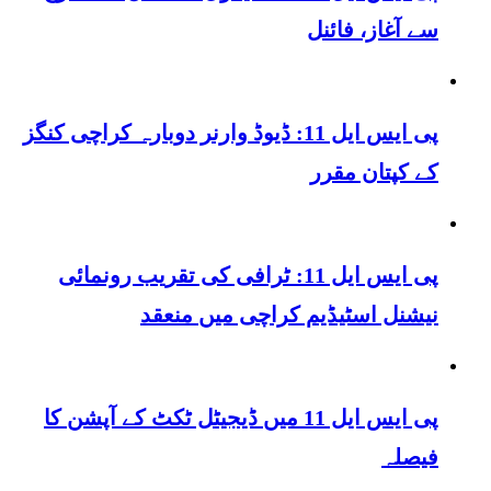
سے آغاز، فائنل
پی ایس ایل 11: ڈیوڈ وارنر دوبارہ کراچی کنگز
کے کپتان مقرر
پی ایس ایل 11: ٹرافی کی تقریب رونمائی
نیشنل اسٹیڈیم کراچی میں منعقد
پی ایس ایل 11 میں ڈیجیٹل ٹکٹ کے آپشن کا
فیصلہ