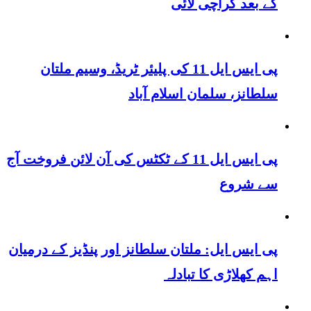
کے بعد کراچی لائی
پی ایس ایل 11 کی پلیئر ٹریڈ، وسیم ملتان
سلطانز، سلمان اسلام آباد
پی ایس ایل 11 کے ٹکٹس کی آن لائن فروخت آج
سے شروع
پی ایس ایل: ملتان سلطانز اور پنڈیز کے درمیان
اہم کھلاڑی کا تبادلہ